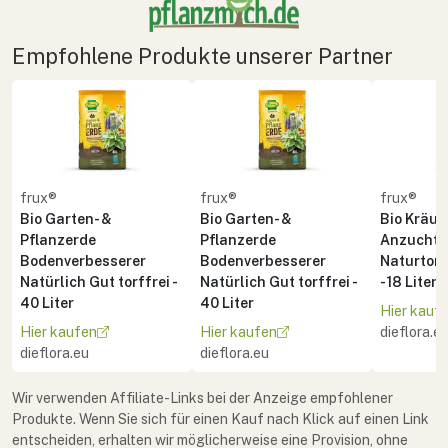
Empfohlene Produkte unserer Partner
frux®
frux®
frux®
Bio Garten- &
Bio Garten- &
Bio Kräute
Pflanzerde
Pflanzerde
Anzuchte
Bodenverbesserer
Bodenverbesserer
Naturton 
Natürlich Gut torffrei -
Natürlich Gut torffrei -
- 18 Liter
40 Liter
40 Liter
Hier kauf
Hier kaufen
Hier kaufen
dieflora.e
dieflora.eu
dieflora.eu
Wir verwenden Affiliate-Links bei der Anzeige empfohlener
Produkte. Wenn Sie sich für einen Kauf nach Klick auf einen Link
entscheiden, erhalten wir möglicherweise eine Provision, ohne