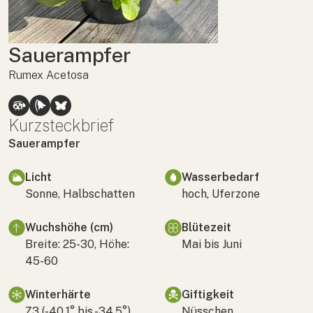
Sauerampfer
Rumex Acetosa
Kurzsteckbrief
Sauerampfer
Licht
Wasserbedarf
Sonne, Halbschatten
hoch, Uferzone
Wuchshöhe (cm)
Blütezeit
Breite: 25-30, Höhe:
Mai bis Juni
45-60
Winterhärte
Giftigkeit
Z3 (-40,1° bis -34,5°)
Nüsschen