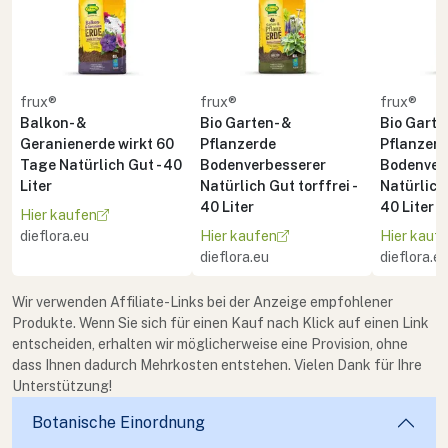
frux®
frux®
frux®
Balkon- &
Bio Garten- &
Bio Garte
Geranienerde wirkt 60
Pflanzerde
Pflanzer
Tage Natürlich Gut - 40
Bodenverbesserer
Bodenver
Liter
Natürlich Gut torffrei -
Natürlich 
40 Liter
40 Liter
Hier kaufen
dieflora.eu
Hier kaufen
Hier kauf
dieflora.eu
dieflora.e
Wir verwenden Affiliate-Links bei der Anzeige empfohlener
Produkte. Wenn Sie sich für einen Kauf nach Klick auf einen Link
entscheiden, erhalten wir möglicherweise eine Provision, ohne
dass Ihnen dadurch Mehrkosten entstehen. Vielen Dank für Ihre
Unterstützung!
Botanische Einordnung