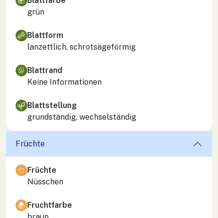
Blattfarbe
grün
Blattform
lanzettlich, schrotsägeförmig
Blattrand
Keine Informationen
Blattstellung
grundständig, wechselständig
Früchte
Früchte
Nüsschen
Fruchtfarbe
braun