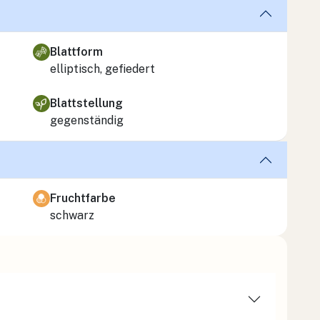
Blattform
elliptisch, gefiedert
Blattstellung
gegenständig
Fruchtfarbe
schwarz