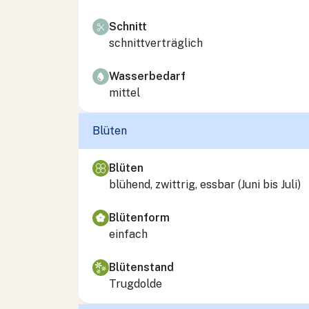
Schnitt
schnittverträglich
Wasserbedarf
mittel
Blüten
Blüten
blühend, zwittrig, essbar (Juni bis Juli)
Blütenform
einfach
Blütenstand
Trugdolde