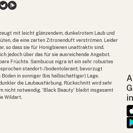
zeugt mit leicht glänzendem, dunkelrotem Laub und
üten, die eine zarten Zitronenduft verströmen. Leider
, so dass sie für Honigbienen unattraktiv sind.
ch jedoch über das für sie ausreichende Angebot.
bare Früchte.
Sambucus nigra
ist ein sehr robustes
gesprochen standort-/bodentolerant; bevorzugt
 Böden in sonniger (bis halbschattiger) Lage.
A
 dunkler die Laubausfärbung. Rückschnitt wird sehr
G
m nicht notwendig. 'Black Beauty' bleibt insgesamt
i
ie Wildart.