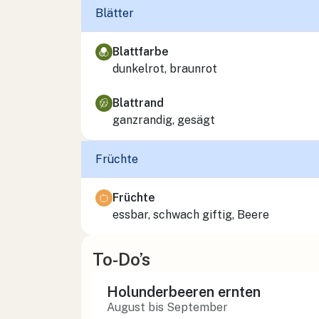
Blätter
Blattfarbe
dunkelrot, braunrot
Blattrand
ganzrandig, gesägt
Früchte
Früchte
essbar, schwach giftig, Beere
To-Do’s
Holunderbeeren ernten
August bis September