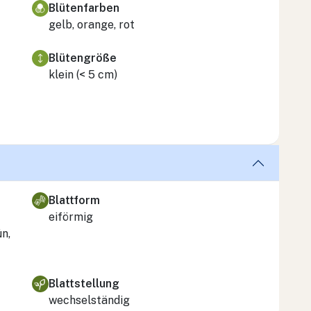
Blütenfarben
gelb, orange, rot
Blütengröße
klein (< 5 cm)
Blattform
eiförmig
ün,
Blattstellung
wechselständig