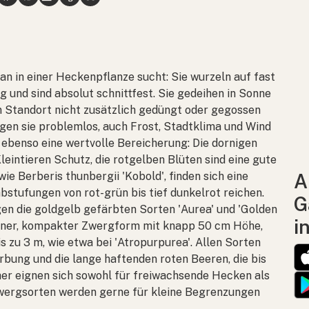
an in einer Heckenpflanze sucht: Sie wurzeln auf fast
 und sind absolut schnittfest. Sie gedeihen in Sonne
Standort nicht zusätzlich gedüngt oder gegossen
en sie problemlos, auch Frost, Stadtklima und Wind
ie ebenso eine wertvolle Bereicherung: Die dornigen
leintieren Schutz, die rotgelben Blüten sind eine gute
 wie
Berberis thunbergii
'Kobold', finden sich eine
A
stufungen von rot-grün bis tief dunkelrot reichen.
G
en die goldgelb gefärbten Sorten 'Aurea' und 'Golden
i
leiner, kompakter Zwergform mit knapp 50 cm Höhe,
zu 3 m, wie etwa bei 'Atropurpurea'. Allen Sorten
ärbung und die lange haftenden roten Beeren, die bis
cher eignen sich sowohl für freiwachsende Hecken als
wergsorten werden gerne für kleine Begrenzungen