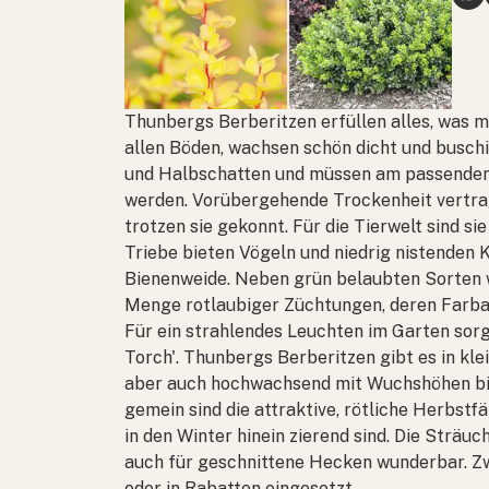
Thunbergs Berberitzen erfüllen alles, was m
allen Böden, wachsen schön dicht und buschig
und Halbschatten und müssen am passenden 
werden. Vorübergehende Trockenheit vertrag
trotzen sie gekonnt. Für die Tierwelt sind s
Triebe bieten Vögeln und niedrig nistenden K
Bienenweide. Neben grün belaubten Sorten
Menge rotlaubiger Züchtungen, deren Farbab
Für ein strahlendes Leuchten im Garten sorg
Torch'. Thunbergs Berberitzen gibt es in k
aber auch hochwachsend mit Wuchshöhen bis 
gemein sind die attraktive, rötliche Herbstf
in den Winter hinein zierend sind. Die Sträu
auch für geschnittene Hecken wunderbar. Z
oder in Rabatten eingesetzt.