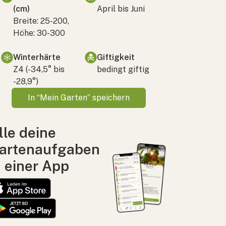
(cm)
April bis Juni
Breite: 25-200,
Höhe: 30-300
Winterhärte
Giftigkeit
Z4 (-34,5° bis
bedingt giftig
-28,9°)
In “Mein Garten” speichern
lle deine
artenaufgaben
n einer App