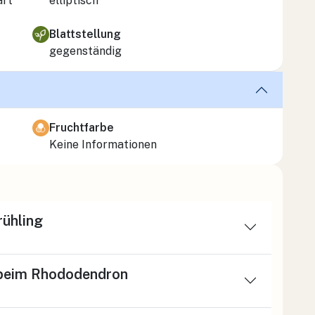
art
elliptisch
Blattstellung
gegenständig
Fruchtfarbe
Keine Informationen
ühling
 beim Rhododendron