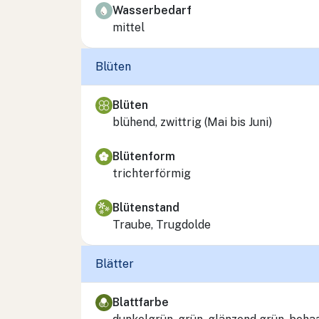
Wasserbedarf
mittel
Blüten
Blüten
blühend, zwittrig (Mai bis Juni)
Blütenform
trichterförmig
Blütenstand
Traube, Trugdolde
Blätter
Blattfarbe