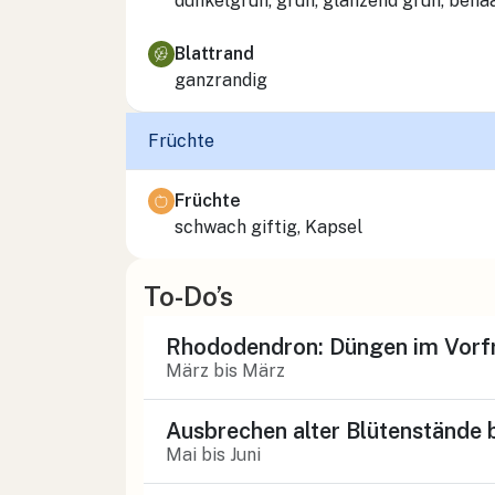
dunkelgrün, grün, glänzend grün, beha
Blattrand
ganzrandig
Früchte
Früchte
schwach giftig, Kapsel
To-Do’s
Rhododendron: Düngen im Vorfr
März bis März
Ausbrechen alter Blütenstände
Mai bis Juni