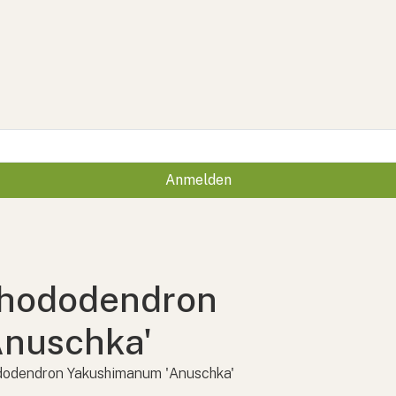
Anmelden
hododendron
Anuschka'
odendron Yakushimanum 'Anuschka'