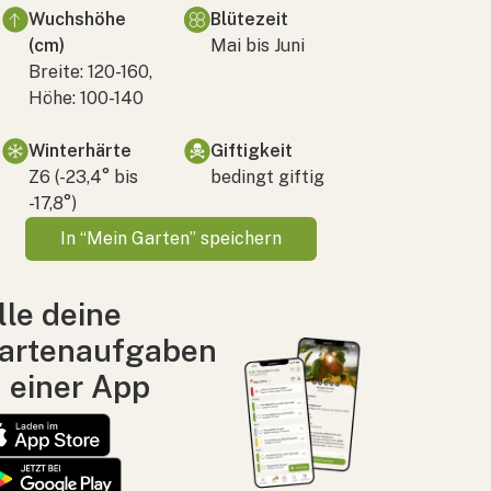
Wuchshöhe
Blütezeit
(cm)
Mai bis Juni
Breite: 120-160,
Höhe: 100-140
Winterhärte
Giftigkeit
Z6 (-23,4° bis
bedingt giftig
-17,8°)
In “Mein Garten” speichern
lle deine
artenaufgaben
n einer App