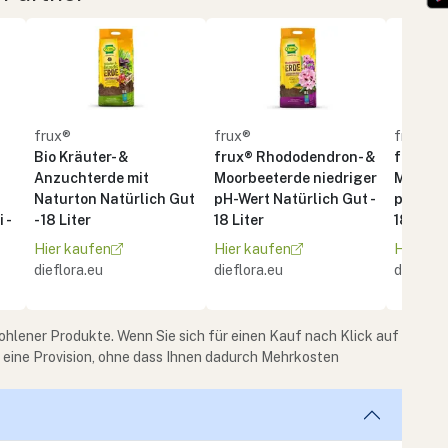
frux®
frux®
frux®
Bio Kräuter- &
frux® Rhododendron- &
frux® R
Anzuchterde mit
Moorbeeterde niedriger
Moorbee
Naturton Natürlich Gut
pH-Wert Natürlich Gut -
pH-Wert
 -
- 18 Liter
18 Liter
18 Liter
Hier kaufen
Hier kaufen
Hier ka
dieflora.eu
dieflora.eu
dieflora
ohlener Produkte. Wenn Sie sich für einen Kauf nach Klick auf
e eine Provision, ohne dass Ihnen dadurch Mehrkosten