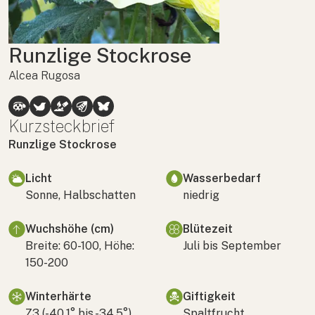
Runzlige Stockrose
Alcea Rugosa
Kurzsteckbrief
Runzlige Stockrose
Licht
Wasserbedarf
Sonne, Halbschatten
niedrig
Wuchshöhe (cm)
Blütezeit
Breite: 60-100, Höhe:
Juli bis September
150-200
Winterhärte
Giftigkeit
Z3 (-40,1° bis -34,5°)
Spaltfrucht