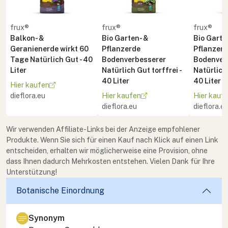
frux®
frux®
frux®
Balkon- &
Bio Garten- &
Bio Garte
Geranienerde wirkt 60
Pflanzerde
Pflanzer
Tage Natürlich Gut - 40
Bodenverbesserer
Bodenver
Liter
Natürlich Gut torffrei -
Natürlich 
40 Liter
40 Liter
Hier kaufen
dieflora.eu
Hier kaufen
Hier kauf
dieflora.eu
dieflora.e
Wir verwenden Affiliate-Links bei der Anzeige empfohlener
Produkte. Wenn Sie sich für einen Kauf nach Klick auf einen Link
entscheiden, erhalten wir möglicherweise eine Provision, ohne
dass Ihnen dadurch Mehrkosten entstehen. Vielen Dank für Ihre
Unterstützung!
Botanische Einordnung
Synonym