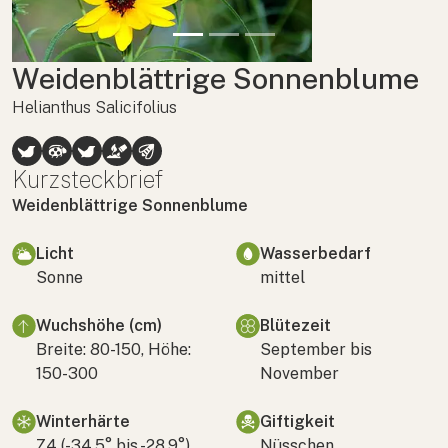
Weidenblättrige Sonnenblume
Helianthus Salicifolius
Kurzsteckbrief
Weidenblättrige Sonnenblume
Licht
Wasserbedarf
Sonne
mittel
Wuchshöhe (cm)
Blütezeit
Breite: 80-150, Höhe:
September bis
150-300
November
Winterhärte
Giftigkeit
Z4 (-34,5° bis -28,9°)
Nüsschen