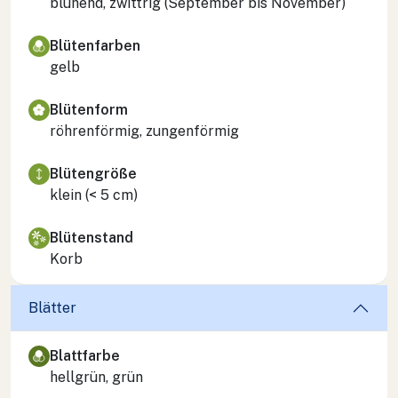
blühend, zwittrig (September bis November)
Blütenfarben
gelb
Blütenform
röhrenförmig, zungenförmig
Blütengröße
klein (< 5 cm)
Blütenstand
Korb
Blätter
Blattfarbe
hellgrün, grün