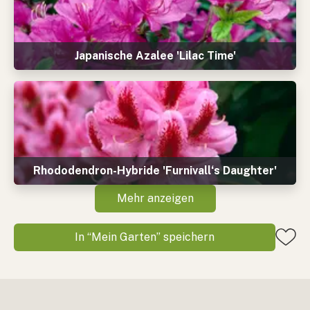
Japanische Azalee 'Lilac Time'
Rhododendron-Hybride 'Furnivall‘s Daughter'
Mehr anzeigen
In “Mein Garten” speichern