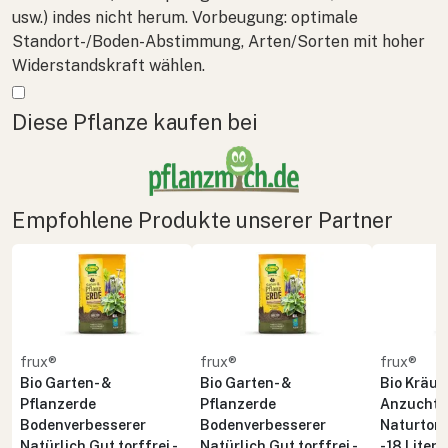
usw.) indes nicht herum. Vorbeugung: optimale
Standort-/Boden-Abstimmung, Arten/Sorten mit hoher
Widerstandskraft wählen.
Mehr anzeigen
Diese Pflanze kaufen bei
Empfohlene Produkte unserer Partner
frux®
frux®
frux®
Bio Garten- &
Bio Garten- &
Bio Kräute
Pflanzerde
Pflanzerde
Anzuchte
Bodenverbesserer
Bodenverbesserer
Naturton 
Natürlich Gut torffrei -
Natürlich Gut torffrei -
- 18 Liter