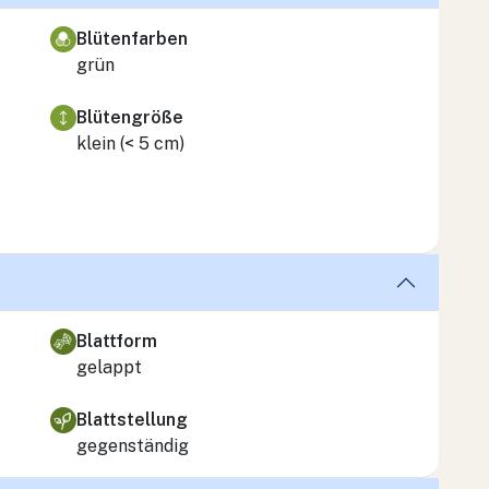
Blütenfarben
grün
Blütengröße
klein (< 5 cm)
Blattform
gelappt
Blattstellung
gegenständig