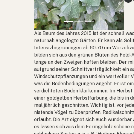
Als Baum des Jahres 2015 ist der schnell w
naturnah angelegte Gärten. Er kann als Soli
Intensivbegrünungen ab 60-70 cm Wurzelra
bilden sich aus den grünen Blüten des Feld-A
lange an den Zweigen haften bleiben. Der mi
aufgrund seiner Schnittverträglichkeit ein
Windschutzpflanzungen und ein wertvoller V
was die Bodenbedingungen angeht. Er ist ein
verdichteten Böden klarkommen. Im Herbst z
einer goldgelben Herbstfärbung, die bis in 
mal jährlich geschnitten. Wichtig ist, vor j
nistende Vögel zu überprüfen. Radikalschnit
erlaubt. Die Art eignet sich auch wunderba
es lassen sich aus dem Formgehölz schöne 
schlankere Sorten, wie z. B. 'Huibers Elegant'