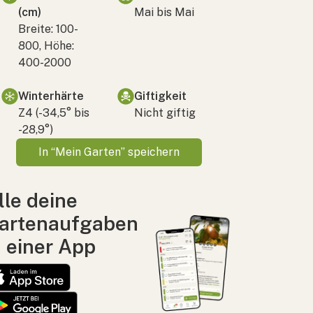
(cm)
Mai bis Mai
Breite: 100-
800, Höhe:
400-2000
Winterhärte
Giftigkeit
Z4 (-34,5° bis
Nicht giftig
-28,9°)
In “Mein Garten” speichern
lle deine
artenaufgaben
n einer App