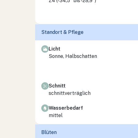
Z4 (-34,5° bis -28,9°)
Standort & Pflege
Licht
Sonne, Halbschatten
Schnitt
schnittverträglich
Wasserbedarf
mittel
Blüten