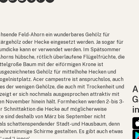
achsende Feld-Ahorn ein wunderbares Gehölz für
tärgehölz oder Hecke eingesetzt werden. Ja sogar für
umdicke kann er verwendet werden. Im Spätsommer
horns hübsche, rötlich überlaufene Flügelfrüchte, die
ttelgroße Baum mit der eiförmigen Krone ist
 ausgezeichnetes Gehölz für mittelhohe Hecken und
ogelnistplatz.
Acer campestre
ist anspruchslos, auch
es der wenigen Gehölze, die auch mit Trockenheit und
A
eigt er sich nochmals ausgesprochen attraktiv mit
G
den November hinein hält. Formhecken werden 2- bis 3-
i
eder Schnittaktion die Hecke auf möglicherweise
te sind deshalb von März bis September nicht
r als schattenspendender Stadt- und Hausbaum, denn
mehrstämmige Schirme gestalten. Es gibt auch etwas
 und 'Lienco'.