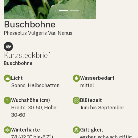
Buschbohne
Phaseolus Vulgaris Var. Nanus
Kurzsteckbrief
Buschbohne
Licht
Wasserbedarf
Sonne, Halbschatten
mittel
Wuchshöhe (cm)
Blütezeit
Breite: 30-50, Höhe:
Juni bis September
30-60
Winterhärte
Giftigkeit
Z8 (-12,3° bis -6,7°)
essbar, schwach giftig,