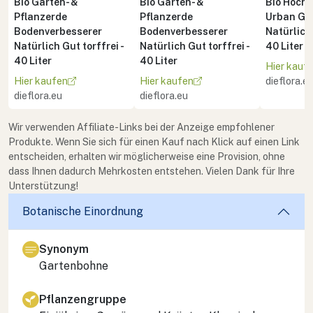
Bio Garten- &
Bio Garten- &
Bio Hoch
Pflanzerde
Pflanzerde
Urban Ga
Bodenverbesserer
Bodenverbesserer
Natürlich 
Natürlich Gut torffrei -
Natürlich Gut torffrei -
40 Liter
40 Liter
40 Liter
Hier kauf
Hier kaufen
Hier kaufen
dieflora.e
dieflora.eu
dieflora.eu
Wir verwenden Affiliate-Links bei der Anzeige empfohlener
Produkte. Wenn Sie sich für einen Kauf nach Klick auf einen Link
entscheiden, erhalten wir möglicherweise eine Provision, ohne
dass Ihnen dadurch Mehrkosten entstehen. Vielen Dank für Ihre
Unterstützung!
Botanische Einordnung
Synonym
Gartenbohne
Pflanzengruppe