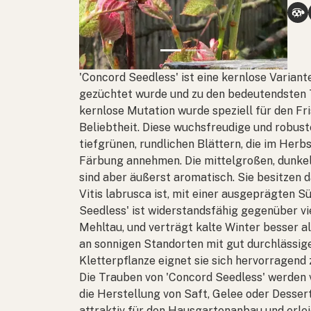
'Concord Seedless' ist eine kernlose Varian
gezüchtet wurde und zu den bedeutendsten T
kernlose Mutation wurde speziell für den Fr
Beliebtheit. Diese wuchsfreudige und robus
tiefgrünen, rundlichen Blättern, die im Herb
Färbung annehmen. Die mittelgroßen, dunkel
sind aber äußerst aromatisch. Sie besitzen d
Vitis labrusca
ist, mit einer ausgeprägten Sü
Seedless' ist widerstandsfähig gegenüber vi
Mehltau, und verträgt kalte Winter besser a
an sonnigen Standorten mit gut durchlässi
Kletterpflanze eignet sie sich hervorragend
Die Trauben von 'Concord Seedless' werden v
die Herstellung von Saft, Gelee oder Desser
attraktiv für den Hausgartenanbau und erlei