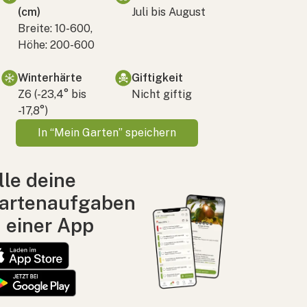
(cm)
Juli bis August
Breite: 10-600,
Höhe: 200-600
Winterhärte
Giftigkeit
Z6 (-23,4° bis
Nicht giftig
-17,8°)
In “Mein Garten” speichern
lle deine
artenaufgaben
n einer App