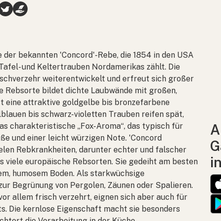
te der bekannten 'Concord'-Rebe, die 1854 in den USA
afel- und Keltertrauben Nordamerikas zählt. Die
ischverzehr weiterentwickelt und erfreut sich großer
te Rebsorte bildet dichte Laubwände mit großen,
st eine attraktive goldgelbe bis bronzefarbene
blauen bis schwarz-violetten Trauben reifen spät,
as charakteristische „Fox-Aroma“, das typisch für
A
ße und einer leicht würzigen Note. 'Concord
G
elen Rebkrankheiten, darunter echter und falscher
i
ls viele europäische Rebsorten. Sie gedeiht am besten
gem, humosem Boden. Als starkwüchsige
 zur Begrünung von Pergolen, Zäunen oder Spalieren.
or allem frisch verzehrt, eignen sich aber auch für
ts. Die kernlose Eigenschaft macht sie besonders
chtert die Verarbeitung in der Küche.