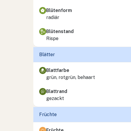
Blütenform
radiär
Blütenstand
Rispe
Blätter
Blattfarbe
grün, rotgrün, behaart
Blattrand
gezackt
Früchte
Früchte