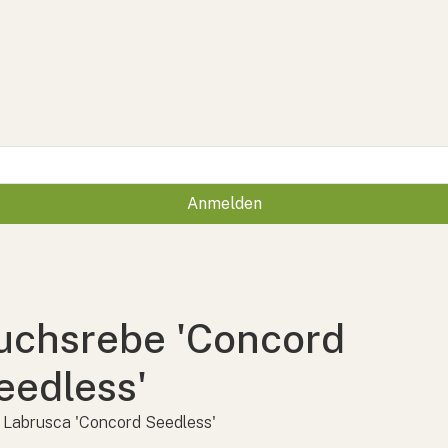
Anmelden
uchsrebe 'Concord
eedless'
s Labrusca 'Concord Seedless'