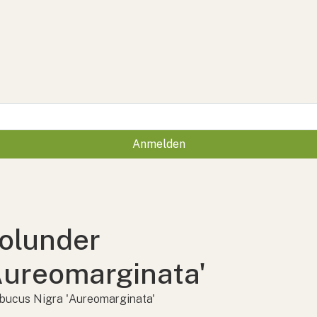
Anmelden
olunder
Aureomarginata'
ucus Nigra 'Aureomarginata'