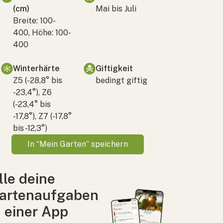
(cm)
Mai bis Juli
Breite: 100-
400, Höhe: 100-
400
Winterhärte
Giftigkeit
Z5 (-28,8° bis
bedingt giftig
-23,4°), Z6
(-23,4° bis
-17,8°), Z7 (-17,8°
bis -12,3°)
In “Mein Garten” speichern
lle deine
artenaufgaben
n einer App