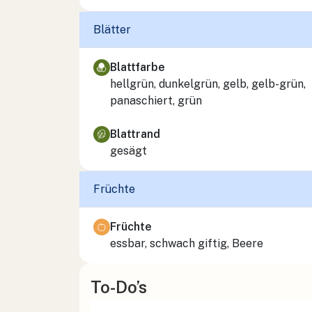
Blätter
Blattfarbe
hellgrün, dunkelgrün, gelb, gelb-grün,
panaschiert, grün
Blattrand
gesägt
Früchte
Früchte
essbar, schwach giftig, Beere
To-Do’s