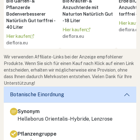
Bio Garten- &
Bio Kräuter- &
Erde BIO 
Pflanzerde
Anzuchterde mit
Anzucht 
Bodenverbesserer
Naturton Natürlich Gut
torffrei - 
Natürlich Gut torffrei -
- 18 Liter
Hier kauf
40 Liter
Hier kaufen
dieflora.e
Hier kaufen
dieflora.eu
dieflora.eu
Wir verwenden Affiliate-Links bei der Anzeige empfohlener
Produkte. Wenn Sie sich für einen Kauf nach Klick auf einen Link
entscheiden, erhalten wir möglicherweise eine Provision, ohne
dass Ihnen dadurch Mehrkosten entstehen. Vielen Dank für Ihre
Unterstützung!
Botanische Einordnung
Synonym
Helleborus Orientalis-Hybride, Lenzrose
Pflanzengruppe