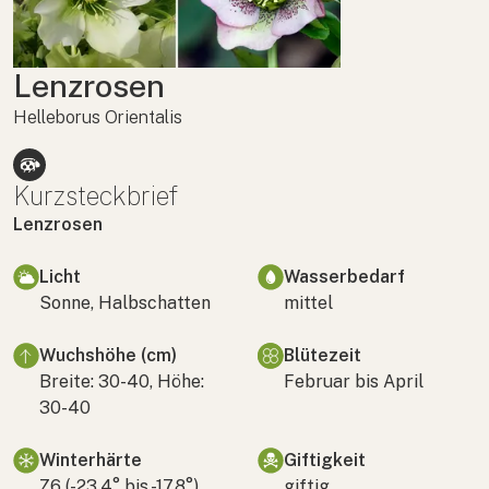
Lenzrosen
Helleborus Orientalis
Kurzsteckbrief
Lenzrosen
Licht
Wasserbedarf
Sonne, Halbschatten
mittel
Wuchshöhe (cm)
Blütezeit
Breite: 30-40, Höhe:
Februar bis April
30-40
Winterhärte
Giftigkeit
Z6 (-23,4° bis -17,8°)
giftig