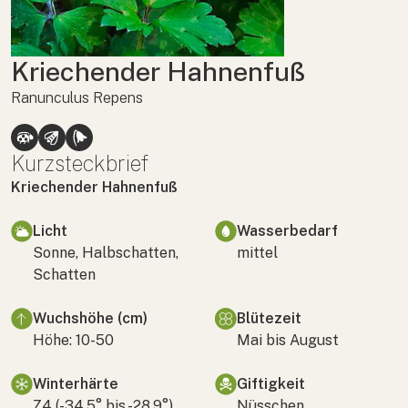
Kriechender Hahnenfuß
Ranunculus Repens
Kurzsteckbrief
Kriechender Hahnenfuß
Licht
Wasserbedarf
Sonne, Halbschatten,
mittel
Schatten
Wuchshöhe (cm)
Blütezeit
Höhe: 10-50
Mai bis August
Winterhärte
Giftigkeit
Z4 (-34,5° bis -28,9°)
Nüsschen