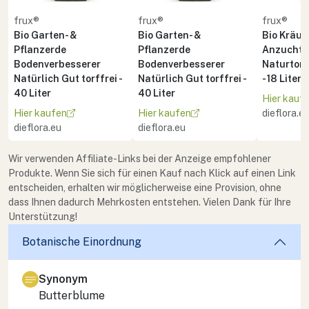
frux®
frux®
frux®
Bio Garten- &
Bio Garten- &
Bio Kräute
Pflanzerde
Pflanzerde
Anzuchte
Bodenverbesserer
Bodenverbesserer
Naturton 
Natürlich Gut torffrei -
Natürlich Gut torffrei -
- 18 Liter
40 Liter
40 Liter
Hier kauf
Hier kaufen
Hier kaufen
dieflora.e
dieflora.eu
dieflora.eu
Wir verwenden Affiliate-Links bei der Anzeige empfohlener
Produkte. Wenn Sie sich für einen Kauf nach Klick auf einen Link
entscheiden, erhalten wir möglicherweise eine Provision, ohne
dass Ihnen dadurch Mehrkosten entstehen. Vielen Dank für Ihre
Unterstützung!
Botanische Einordnung
Synonym
Butterblume