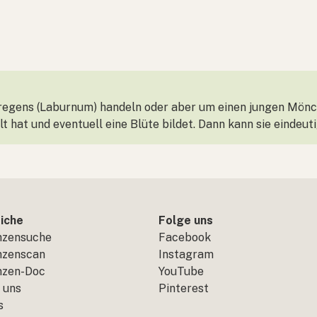
regens (Laburnum) handeln oder aber um einen jungen Mönch
lt hat und eventuell eine Blüte bildet. Dann kann sie eindeu
iche
Folge uns
nzensuche
Facebook
nzenscan
Instagram
nzen-Doc
YouTube
 uns
Pinterest
s