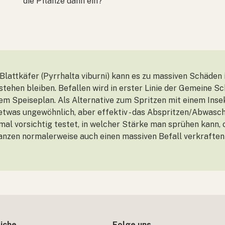
die Pflanze dann ein?
lattkäfer (Pyrrhalta viburni) kann es zu massiven Schäden 
stehen bleiben. Befallen wird in erster Linie der Gemeine S
m Speiseplan. Als Alternative zum Spritzen mit einem Insek
twas ungewöhnlich, aber effektiv - das Abspritzen/Abwasc
inmal vorsichtig testet, in welcher Stärke man sprühen kann
flanzen normalerweise auch einen massiven Befall verkrafte
iche
Folge uns