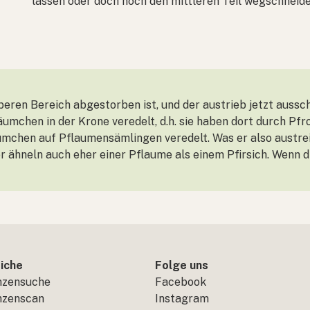
lassen oder doch noch den mittleren Teil wegschneide
beren Bereich abgestorben ist, und der austrieb jetzt ausschl
äumchen in der Krone veredelt, d.h. sie haben dort durch P
mchen auf Pflaumensämlingen veredelt. Was er also austrei
er ähneln auch eher einer Pflaume als einem Pfirsich. Wenn di
iche
Folge uns
nzensuche
Facebook
nzenscan
Instagram