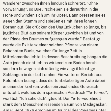
Wanderer zwischen ihnen hindurch schreitet. "Ohne
Vorwarnung", so Buel, "schießen sie daraufhin in die
Höhe und winden sich um ihr Opfer. Dann pressen sie es
gegen den Stamm und spießen es mit ihren langen
Dornen auf. Sie drücken den Unglücklichen so lange, bis
jegliches Blut aus seinem Körper gewichen ist und von
der Rinde des Baumes aufgesogen wurde." Bestätigt
wurde die Existenz einer solchen Pflanze von einem
Bekannten Buels, welcher für lange Zeit in
Mittelamerika lebte. In dessen Beschreibung hängen die
Äste jedoch nicht leblos wirkend zum Boden herab,
sondern bewegen sich ständig wie angriffslustige
Schlangen in der Luft umher. Ein weiterer Bericht aus
Kolumbien besagt, dass die tentakelartigen Äste dabei
aneinander kratzen, wobei ein zischendes Geräusch
entsteht, welches dem spanischen Ausdruck "Ya-te-veo",
wörtlich "Ich sehe dich", gleicht. Der Ya-te-veo ähnelt
stark dem Menschenfressenden Baum von Madagaskar.
Am 8. Sept. 1878 erschien im Journal des Voyages unter