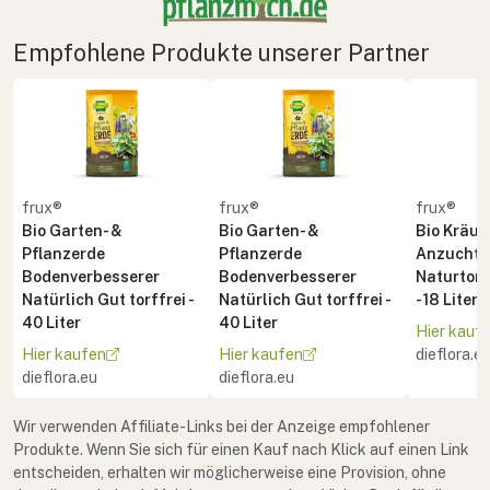
Empfohlene Produkte unserer Partner
frux®
frux®
frux®
Bio Garten- &
Bio Garten- &
Bio Kräute
Pflanzerde
Pflanzerde
Anzuchte
Bodenverbesserer
Bodenverbesserer
Naturton 
Natürlich Gut torffrei -
Natürlich Gut torffrei -
- 18 Liter
40 Liter
40 Liter
Hier kauf
Hier kaufen
Hier kaufen
dieflora.e
dieflora.eu
dieflora.eu
Wir verwenden Affiliate-Links bei der Anzeige empfohlener
Produkte. Wenn Sie sich für einen Kauf nach Klick auf einen Link
entscheiden, erhalten wir möglicherweise eine Provision, ohne