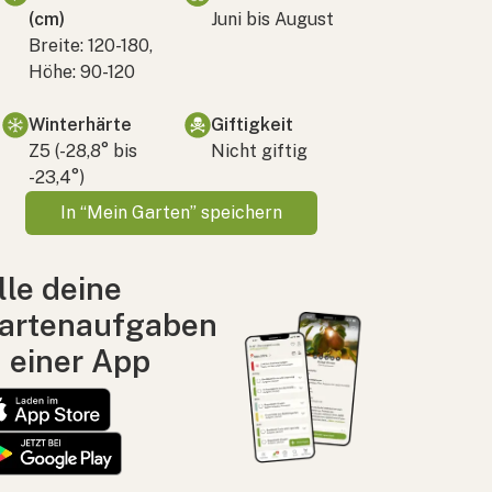
(cm)
Juni bis August
Breite: 120-180,
Höhe: 90-120
Winterhärte
Giftigkeit
Z5 (-28,8° bis
Nicht giftig
-23,4°)
In “Mein Garten” speichern
lle deine
artenaufgaben
n einer App