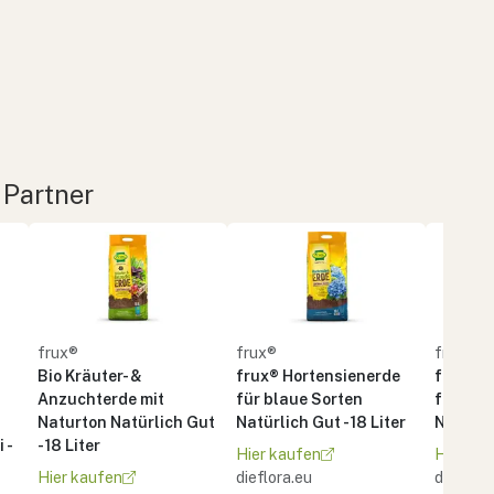
 Partner
frux®
frux®
frux®
Bio Kräuter- &
frux® Hortensienerde
frux® H
Anzuchterde mit
für blaue Sorten
für rot
Naturton Natürlich Gut
Natürlich Gut - 18 Liter
Natürlic
 -
- 18 Liter
Hier kaufen
Hier ka
Hier kaufen
dieflora.eu
dieflora