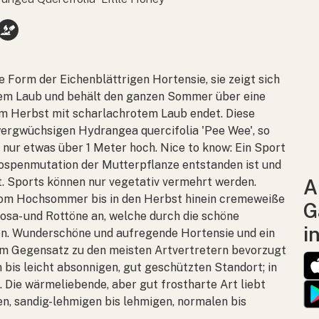
e Form der Eichenblättrigen Hortensie, sie zeigt sich
bem Laub und behält den ganzen Sommer über eine
im Herbst mit scharlachrotem Laub endet. Diese
zwergwüchsigen
Hydrangea quercifolia
'Pee Wee', so
 nur etwas über 1 Meter hoch. Nice to know: Ein Sport
 Knospenmutation der Mutterpflanze entstanden ist und
t. Sports können nur vegetativ vermehrt werden.
A
 vom Hochsommer bis in den Herbst hinein cremeweiße
G
osa- und Rottöne an, welche durch die schöne
i
en. Wunderschöne und aufregende Hortensie und ein
 Im Gegensatz zu den meisten Artvertretern bevorzugt
 bis leicht absonnigen, gut geschützten Standort; in
 Die wärmeliebende, aber gut frostharte Art liebt
n, sandig-lehmigen bis lehmigen, normalen bis