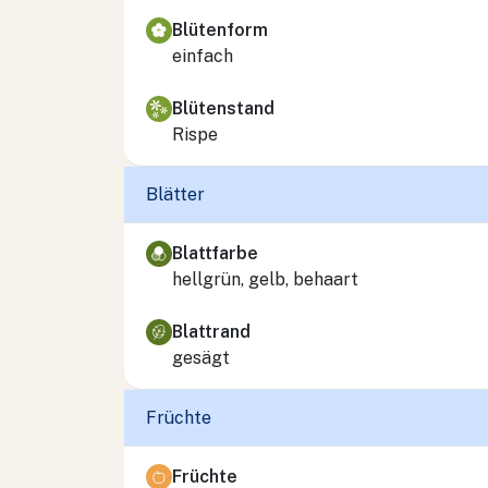
Blütenform
einfach
Blütenstand
Rispe
Blätter
Blattfarbe
hellgrün, gelb, behaart
Blattrand
gesägt
Früchte
Früchte