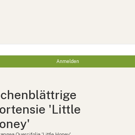
Anmelden
ichenblättrige
ortensie 'Little
oney'
angea Quercifolia 'Little Honey'