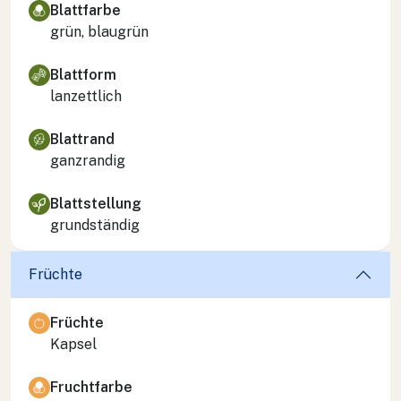
Blattfarbe
grün, blaugrün
Blattform
lanzettlich
Blattrand
ganzrandig
Blattstellung
grundständig
Früchte
Früchte
Kapsel
Fruchtfarbe