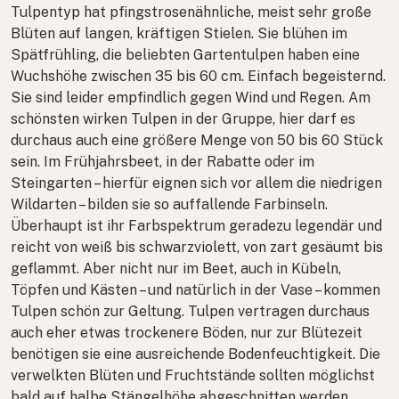
Tulpentyp hat pfingstrosenähnliche, meist sehr große
Blüten auf langen, kräftigen Stielen. Sie blühen im
Spätfrühling, die beliebten Gartentulpen haben eine
Wuchshöhe zwischen 35 bis 60 cm. Einfach begeisternd.
Sie sind leider empfindlich gegen Wind und Regen. Am
schönsten wirken Tulpen in der Gruppe, hier darf es
durchaus auch eine größere Menge von 50 bis 60 Stück
sein. Im Frühjahrsbeet, in der Rabatte oder im
Steingarten – hierfür eignen sich vor allem die niedrigen
Wildarten – bilden sie so auffallende Farbinseln.
Überhaupt ist ihr Farbspektrum geradezu legendär und
reicht von weiß bis schwarzviolett, von zart gesäumt bis
geflammt. Aber nicht nur im Beet, auch in Kübeln,
Töpfen und Kästen – und natürlich in der Vase – kommen
Tulpen schön zur Geltung. Tulpen vertragen durchaus
auch eher etwas trockenere Böden, nur zur Blütezeit
benötigen sie eine ausreichende Bodenfeuchtigkeit. Die
verwelkten Blüten und Fruchtstände sollten möglichst
bald auf halbe Stängelhöhe abgeschnitten werden,