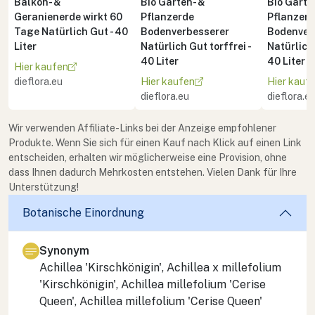
Balkon- &
Bio Garten- &
Bio Garte
Geranienerde wirkt 60
Pflanzerde
Pflanzer
Tage Natürlich Gut - 40
Bodenverbesserer
Bodenver
Liter
Natürlich Gut torffrei -
Natürlich 
40 Liter
40 Liter
Hier kaufen
dieflora.eu
Hier kaufen
Hier kauf
dieflora.eu
dieflora.e
Wir verwenden Affiliate-Links bei der Anzeige empfohlener
Produkte. Wenn Sie sich für einen Kauf nach Klick auf einen Link
entscheiden, erhalten wir möglicherweise eine Provision, ohne
dass Ihnen dadurch Mehrkosten entstehen. Vielen Dank für Ihre
Unterstützung!
Botanische Einordnung
Synonym
Achillea 'Kirschkönigin', Achillea x millefolium
'Kirschkönigin', Achillea millefolium 'Cerise
Queen', Achillea millefolium 'Cerise Queen'