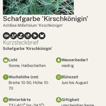
Schafgarbe 'Kirschkönigin'
Achillea Millefolium 'Kirschkönigin'
Kurzsteckbrief
Schafgarbe 'Kirschkönigin'
Licht
Wasserbedarf
Sonne, Halbschatten
niedrig
Wuchshöhe (cm)
Blütezeit
Breite: 10-50, Höhe: 10-
Juni bis August
70
Winterhärte
Giftigkeit
Z3 (-40,1° bis -34,5°)
unscheinbar/keine,