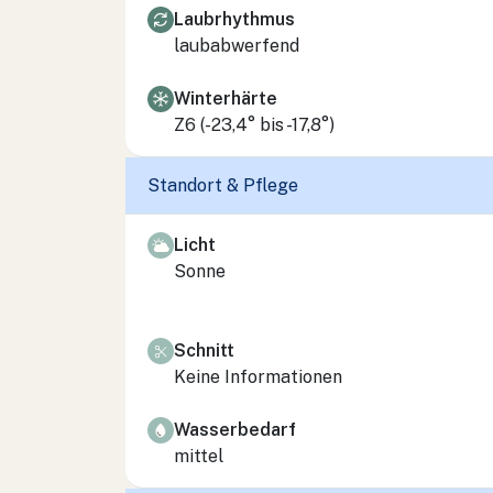
Laubrhythmus
laubabwerfend
Winterhärte
Z6 (-23,4° bis -17,8°)
Standort & Pflege
Licht
Sonne
Schnitt
Keine Informationen
Wasserbedarf
mittel