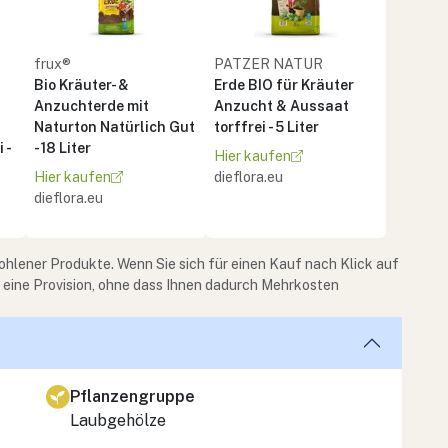
frux®
PATZER NATUR
Bio Kräuter- &
Erde BIO für Kräuter
Anzuchterde mit
Anzucht & Aussaat
Naturton Natürlich Gut
torffrei - 5 Liter
 -
- 18 Liter
Hier kaufen
Hier kaufen
dieflora.eu
dieflora.eu
ohlener Produkte. Wenn Sie sich für einen Kauf nach Klick auf
e eine Provision, ohne dass Ihnen dadurch Mehrkosten
Pflanzengruppe
Laubgehölze