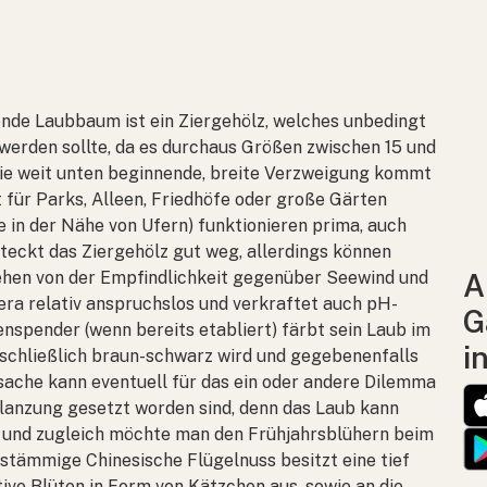
ende Laubbaum ist ein Ziergehölz, welches unbedingt
werden sollte, da es durchaus Größen zwischen 15 und
ie weit unten beginnende, breite Verzweigung kommt
 für Parks, Alleen, Friedhöfe oder große Gärten
e in der Nähe von Ufern) funktionieren prima, auch
eckt das Ziergehölz gut weg, allerdings können
ehen von der Empfindlichkeit gegenüber Seewind und
A
era
relativ anspruchslos und verkraftet auch pH-
G
spender (wenn bereits etabliert) färbt sein Laub im
i
 schließlich braun-schwarz wird und gegebenenfalls
sache kann eventuell für das ein oder andere Dilemma
lanzung gesetzt worden sind, denn das Laub kann
llt und zugleich möchte man den Frühjahrsblühern beim
rstämmige Chinesische Flügelnuss besitzt eine tief
ive Blüten in Form von Kätzchen aus, sowie an die