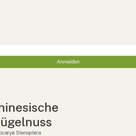
Anmelden
hinesische
lügelnuss
ocarya Stenoptera