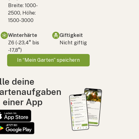
Breite: 1000-
2500, Höhe:
1500-3000
Winterhärte
Giftigkeit
Z6 (-23,4° bis
Nicht giftig
-17,8°)
In “Mein Garten” speichern
lle deine
artenaufgaben
n einer App