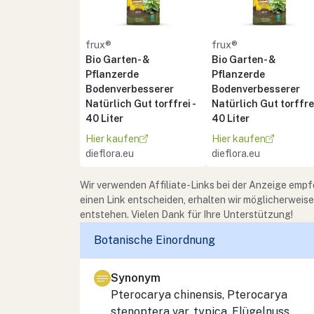
frux®
frux®
Bio Garten- &
Bio Garten- &
Pflanzerde
Pflanzerde
Bodenverbesserer
Bodenverbesserer
Natürlich Gut torffrei -
Natürlich Gut torffrei
40 Liter
40 Liter
Hier kaufen
Hier kaufen
dieflora.eu
dieflora.eu
Wir verwenden Affiliate-Links bei der Anzeige empf
einen Link entscheiden, erhalten wir möglicherweis
entstehen. Vielen Dank für Ihre Unterstützung!
Botanische Einordnung
Synonym
Pterocarya chinensis
,
Pterocarya
stenoptera
var.
typica
, Flügelnuss,