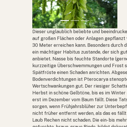
Dieser unglaublich beliebte und beeindruck
auf großen Flächen oder Anlagen gepflanzt 
30 Meter erreichen kann. Besonders durch d
ein mächtiger Habitus zustande, der sich gut
anbietet. Nasse bis feuchte Standorte (gern
kurzzeitige Überschwemmungen und Frost st
Spätfröste einen Schaden anrichten. Abges
Bodenverdichtungen ist
Pterocarya stenopt
Wertschwankungen gut. Der riesiger Schatten
Herbst in schöne Gelbtöne, bis es im Winter
erst im Dezember vom Baum fällt. Diese Tat
sorgen, wenn Frühjahrsblüher zur Unterbepf
nicht früher entfernt werden, als das es fä
Laub Rechen nicht schaden. Die ein- bis meh
gefurchte, braun-graue Rinde, bildet dekorat