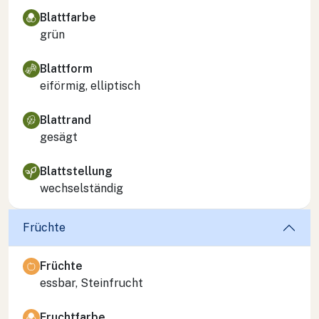
Blattfarbe
grün
Blattform
eiförmig, elliptisch
Blattrand
gesägt
Blattstellung
wechselständig
Früchte
Früchte
essbar, Steinfrucht
Fruchtfarbe