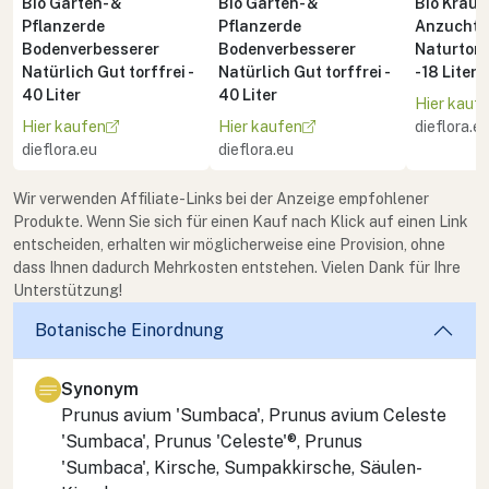
Bio Garten- &
Bio Garten- &
Bio Kräute
Pflanzerde
Pflanzerde
Anzuchte
Bodenverbesserer
Bodenverbesserer
Naturton 
Natürlich Gut torffrei -
Natürlich Gut torffrei -
- 18 Liter
40 Liter
40 Liter
Hier kauf
Hier kaufen
Hier kaufen
dieflora.e
dieflora.eu
dieflora.eu
Wir verwenden Affiliate-Links bei der Anzeige empfohlener
Produkte. Wenn Sie sich für einen Kauf nach Klick auf einen Link
entscheiden, erhalten wir möglicherweise eine Provision, ohne
dass Ihnen dadurch Mehrkosten entstehen. Vielen Dank für Ihre
Unterstützung!
Botanische Einordnung
Synonym
Prunus avium 'Sumbaca', Prunus avium Celeste
'Sumbaca', Prunus 'Celeste'®, Prunus
'Sumbaca', Kirsche, Sumpakkirsche, Säulen-