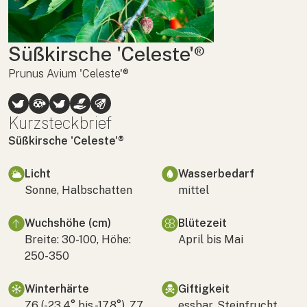
Süßkirsche 'Celeste'®
Prunus Avium 'Celeste'®
Kurzsteckbrief
Süßkirsche 'Celeste'®
Licht
Wasserbedarf
Sonne, Halbschatten
mittel
Wuchshöhe (cm)
Blütezeit
Breite: 30-100, Höhe:
April bis Mai
250-350
Winterhärte
Giftigkeit
Z6 (-23,4° bis -17,8°), Z7
essbar, Steinfrucht