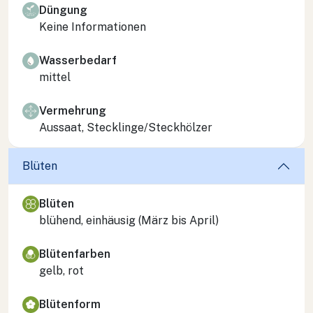
Düngung
Keine Informationen
Wasserbedarf
mittel
Vermehrung
Aussaat, Stecklinge/Steckhölzer
Blüten
Blüten
blühend, einhäusig (März bis April)
Blütenfarben
gelb, rot
Blütenform