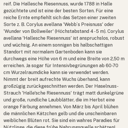
reif. Die Hallesche Riesennuss, wurde 1788 in Halle
gezüchtete und ist eine der besten Sorten. Für eine
reiche Ernte empfiehlt sich das Setzen einer zweiten
Sorte z. B.
Corylus avellana
'Webb´s Preisnuss' oder
'Wunder von Bollweiler' (Höchstabstand 4 - 5 m).
Corylus
avellana
'Hallesche Riesennuss' ist anspruchslos, robust
und wüchsig. An einem sonnigen bis halbschattigen
Standort mit normalem Gartenboden kann sie
durchwegs eine Höhe von 6 m und eine Breite von 2,50 m
erreichen. Ja sogar für Intensivbegrünungen ab 60-70
cm Wurzelraumdicke kann sie verwendet werden.
Nimmt der breit aufrechte Wuchs überhand, kann
großzügig zurückgeschnitten werden. Der Haselnuss-
Strauch 'Halle'sche Riesennuss' trägt matt dunkelgrüne
und große, rundliche Laubblätter, die im Herbst eine
orange Färbung annehmen. Von März bis April blühen
die männlichen Kätzchen gelb und die unscheinbaren
weiblichen Blüten rot. Sie sind ein wahres Paradies für
Nützlinge, die diese frühe Nahrungsquelle schätzen!