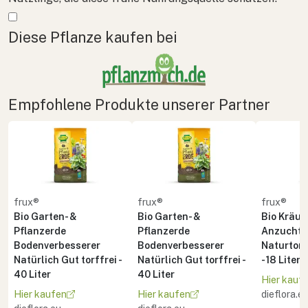
Mehr anzeigen
Diese Pflanze kaufen bei
Empfohlene Produkte unserer Partner
frux®
frux®
frux®
Bio Garten- &
Bio Garten- &
Bio Kräute
Pflanzerde
Pflanzerde
Anzuchte
Bodenverbesserer
Bodenverbesserer
Naturton 
Natürlich Gut torffrei -
Natürlich Gut torffrei -
- 18 Liter
40 Liter
40 Liter
Hier kauf
Hier kaufen
Hier kaufen
dieflora.e