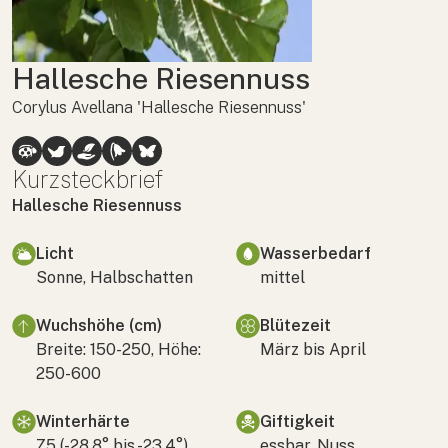
Hallesche Riesennuss
Corylus Avellana 'Hallesche Riesennuss'
Kurzsteckbrief
Hallesche Riesennuss
Licht
Wasserbedarf
Sonne, Halbschatten
mittel
Wuchshöhe (cm)
Blütezeit
Breite: 150-250, Höhe:
März bis April
250-600
Winterhärte
Giftigkeit
Z5 (-28,8° bis -23,4°)
essbar, Nuss