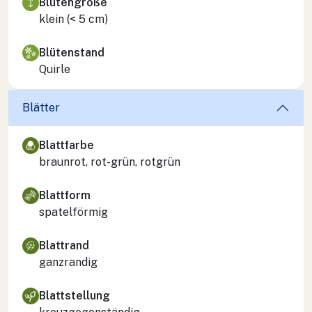
Blütengröße
klein (< 5 cm)
Blütenstand
Quirle
Blätter
Blattfarbe
braunrot, rot-grün, rotgrün
Blattform
spatelförmig
Blattrand
ganzrandig
Blattstellung