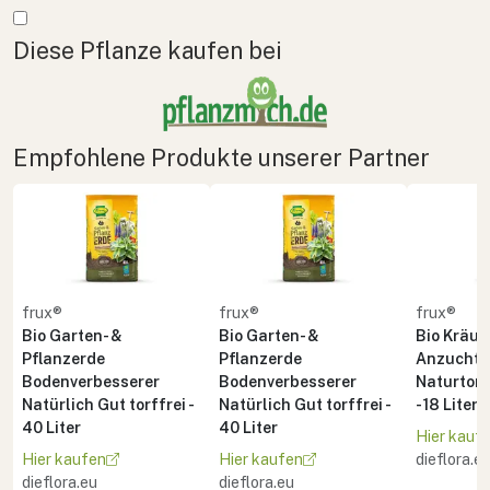
Mehr anzeigen
Diese Pflanze kaufen bei
Empfohlene Produkte unserer Partner
frux®
frux®
frux®
Bio Garten- &
Bio Garten- &
Bio Kräute
Pflanzerde
Pflanzerde
Anzuchte
Bodenverbesserer
Bodenverbesserer
Naturton 
Natürlich Gut torffrei -
Natürlich Gut torffrei -
- 18 Liter
40 Liter
40 Liter
Hier kauf
Hier kaufen
Hier kaufen
dieflora.e
dieflora.eu
dieflora.eu