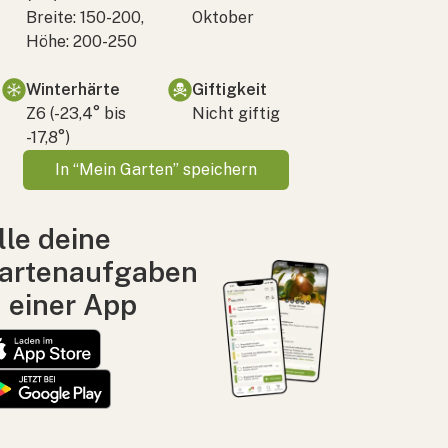
Breite: 150-200,
Oktober
Höhe: 200-250
Winterhärte
Giftigkeit
Z6 (-23,4° bis
Nicht giftig
-17,8°)
In “Mein Garten” speichern
lle deine
artenaufgaben
n einer App