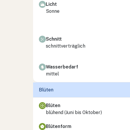
Licht
Sonne
Schnitt
schnittverträglich
Wasserbedarf
mittel
Blüten
Blüten
blühend (Juni bis Oktober)
Blütenform