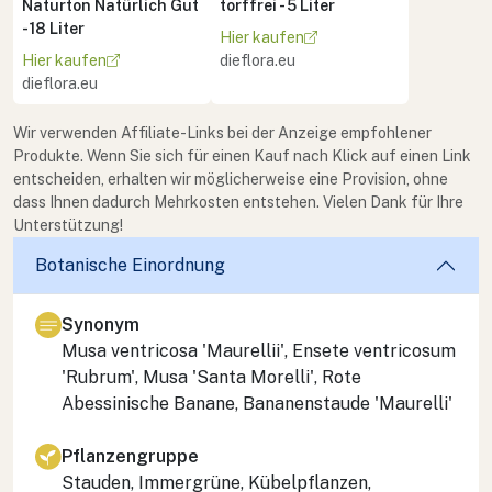
Naturton Natürlich Gut
torffrei - 5 Liter
- 18 Liter
Hier kaufen
Hier kaufen
dieflora.eu
dieflora.eu
Wir verwenden Affiliate-Links bei der Anzeige empfohlener
Produkte. Wenn Sie sich für einen Kauf nach Klick auf einen Link
entscheiden, erhalten wir möglicherweise eine Provision, ohne
dass Ihnen dadurch Mehrkosten entstehen. Vielen Dank für Ihre
Unterstützung!
Botanische Einordnung
Synonym
Musa ventricosa
'Maurellii',
Ensete ventricosum
'Rubrum',
Musa
'Santa Morelli', Rote
Abessinische Banane, Bananenstaude 'Maurelli'
Pflanzengruppe
Stauden, Immergrüne, Kübelpflanzen,