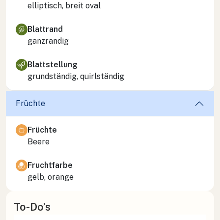
elliptisch, breit oval
Blattrand
ganzrandig
Blattstellung
grundständig, quirlständig
Früchte
Früchte
Beere
Fruchtfarbe
gelb, orange
To-Do’s