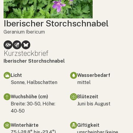
Iberischer Storchschnabel
Geranium Ibericum
Kurzsteckbrief
Iberischer Storchschnabel
Licht
Wasserbedarf
Sonne, Halbschatten
mittel
Wuchshöhe (cm)
Blütezeit
Breite: 30-50, Höhe:
Juni bis August
40-50
Winterhärte
Giftigkeit
Z5 (-28,8° bis -23,4°)
unscheinbar/keine,