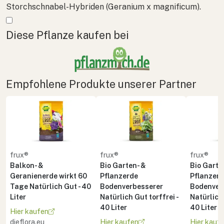
Storchschnabel-Hybriden (
Geranium x magnificum
).
Mehr anzeigen
Diese Pflanze kaufen bei
Empfohlene Produkte unserer Partner
frux®
frux®
frux®
Balkon- &
Bio Garten- &
Bio Garte
Geranienerde wirkt 60
Pflanzerde
Pflanzer
Tage Natürlich Gut - 40
Bodenverbesserer
Bodenver
Liter
Natürlich Gut torffrei -
Natürlich 
40 Liter
40 Liter
Hier kaufen
dieflora.eu
Hier kaufen
Hier kauf