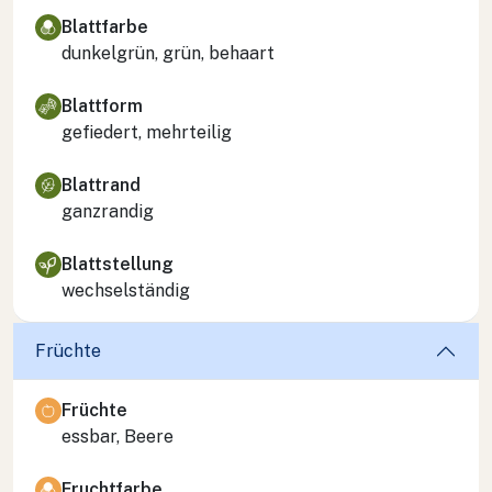
Blattfarbe
dunkelgrün, grün, behaart
Blattform
gefiedert, mehrteilig
Blattrand
ganzrandig
Blattstellung
wechselständig
Früchte
Früchte
essbar, Beere
Fruchtfarbe