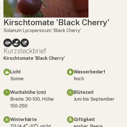
Kirschtomate 'Black Cherry'
Solanum Lycopersicum 'Black Cherry'
Kurzsteckbrief
Kirschtomate 'Black Cherry'
Licht
Wasserbedarf
Sonne
hoch
Wuchshöhe (cm)
Blütezeit
Breite: 30-100, Höhe:
Juni bis September
150-250
Winterhärte
Giftigkeit
Z11 (4,4° - 10°), nicht
essbar, Beere