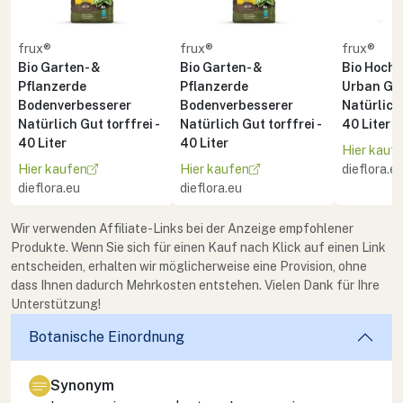
frux®
frux®
frux®
Bio Garten- &
Bio Garten- &
Bio Hoch
Pflanzerde
Pflanzerde
Urban Ga
Bodenverbesserer
Bodenverbesserer
Natürlich 
Natürlich Gut torffrei -
Natürlich Gut torffrei -
40 Liter
40 Liter
40 Liter
Hier kauf
Hier kaufen
Hier kaufen
dieflora.e
dieflora.eu
dieflora.eu
Wir verwenden Affiliate-Links bei der Anzeige empfohlener
Produkte. Wenn Sie sich für einen Kauf nach Klick auf einen Link
entscheiden, erhalten wir möglicherweise eine Provision, ohne
dass Ihnen dadurch Mehrkosten entstehen. Vielen Dank für Ihre
Unterstützung!
Botanische Einordnung
Synonym