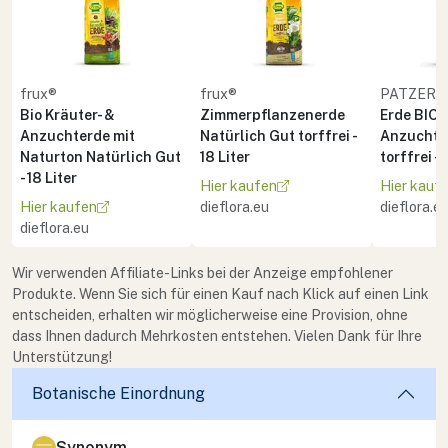
frux®
frux®
PATZER 
Bio Kräuter- &
Zimmerpflanzenerde
Erde BIO 
Anzuchterde mit
Natürlich Gut torffrei -
Anzucht 
Naturton Natürlich Gut
18 Liter
torffrei - 
- 18 Liter
Hier kaufen
Hier kauf
Hier kaufen
dieflora.eu
dieflora.e
dieflora.eu
Wir verwenden Affiliate-Links bei der Anzeige empfohlener
Produkte. Wenn Sie sich für einen Kauf nach Klick auf einen Link
entscheiden, erhalten wir möglicherweise eine Provision, ohne
dass Ihnen dadurch Mehrkosten entstehen. Vielen Dank für Ihre
Unterstützung!
Botanische Einordnung
Synonym