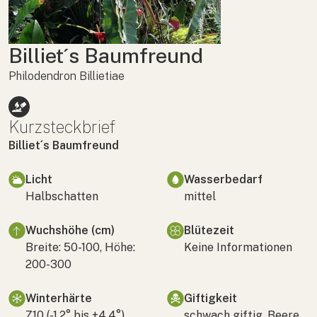
Billiet´s Baumfreund
Philodendron Billietiae
Kurzsteckbrief
Billiet´s Baumfreund
Licht
Wasserbedarf
Halbschatten
mittel
Wuchshöhe (cm)
Blütezeit
Breite: 50-100, Höhe:
Keine Informationen
200-300
Winterhärte
Giftigkeit
Z10 (-1,2° bis +4,4°)
schwach giftig, Beere