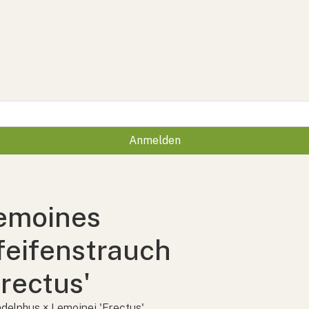
Anmelden
emoines
feifenstrauch
Erectus'
adelphus × Lemoinei 'Erectus'