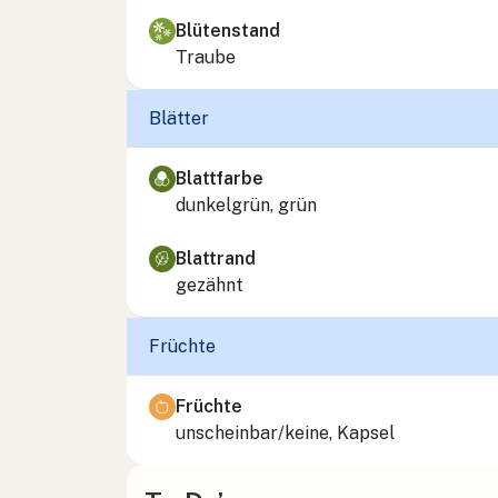
Blütenstand
Traube
Blätter
Blattfarbe
dunkelgrün, grün
Blattrand
gezähnt
Früchte
Früchte
unscheinbar/keine, Kapsel