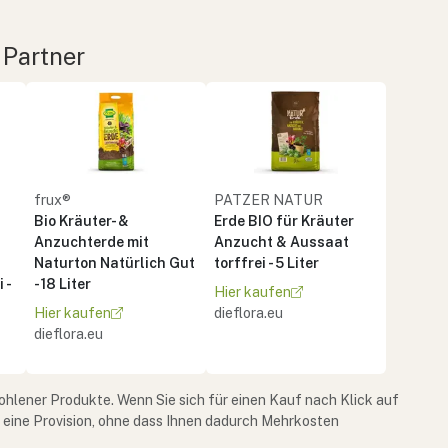
 Partner
frux®
PATZER NATUR
Bio Kräuter- &
Erde BIO für Kräuter
Anzuchterde mit
Anzucht & Aussaat
Naturton Natürlich Gut
torffrei - 5 Liter
 -
- 18 Liter
Hier kaufen
Hier kaufen
dieflora.eu
dieflora.eu
ohlener Produkte. Wenn Sie sich für einen Kauf nach Klick auf
e eine Provision, ohne dass Ihnen dadurch Mehrkosten