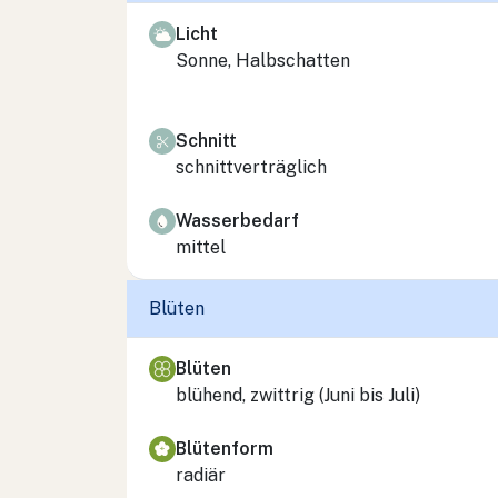
Licht
Sonne, Halbschatten
Schnitt
schnittverträglich
Wasserbedarf
mittel
Blüten
Blüten
blühend, zwittrig (Juni bis Juli)
Blütenform
radiär