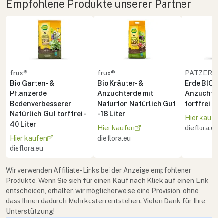
Empfohlene Produkte unserer Partner
frux®
frux®
PATZER 
Bio Garten- &
Bio Kräuter- &
Erde BIO 
Pflanzerde
Anzuchterde mit
Anzucht 
Bodenverbesserer
Naturton Natürlich Gut
torffrei - 
Natürlich Gut torffrei -
- 18 Liter
Hier kauf
40 Liter
Hier kaufen
dieflora.e
Hier kaufen
dieflora.eu
dieflora.eu
Wir verwenden Affiliate-Links bei der Anzeige empfohlener
Produkte. Wenn Sie sich für einen Kauf nach Klick auf einen Link
entscheiden, erhalten wir möglicherweise eine Provision, ohne
dass Ihnen dadurch Mehrkosten entstehen. Vielen Dank für Ihre
Unterstützung!