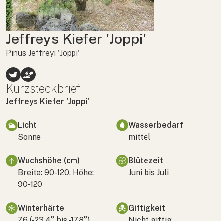
Jeffreys Kiefer 'Joppi'
Pinus Jeffreyi 'Joppi'
Kurzsteckbrief
Jeffreys Kiefer 'Joppi'
Licht
Wasserbedarf
Sonne
mittel
Wuchshöhe (cm)
Blütezeit
Breite: 90-120, Höhe:
Juni bis Juli
90-120
Winterhärte
Giftigkeit
Z6 (-23,4° bis -17,8°)
Nicht giftig