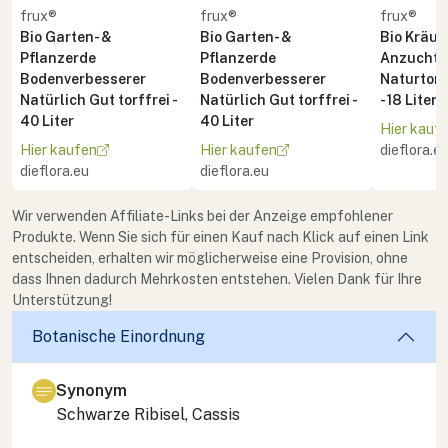
frux®
frux®
frux®
Bio Garten- &
Bio Garten- &
Bio Kräute
Pflanzerde
Pflanzerde
Anzuchte
Bodenverbesserer
Bodenverbesserer
Naturton 
Natürlich Gut torffrei -
Natürlich Gut torffrei -
- 18 Liter
40 Liter
40 Liter
Hier kauf
Hier kaufen
Hier kaufen
dieflora.e
dieflora.eu
dieflora.eu
Wir verwenden Affiliate-Links bei der Anzeige empfohlener
Produkte. Wenn Sie sich für einen Kauf nach Klick auf einen Link
entscheiden, erhalten wir möglicherweise eine Provision, ohne
dass Ihnen dadurch Mehrkosten entstehen. Vielen Dank für Ihre
Unterstützung!
Botanische Einordnung
Synonym
Schwarze Ribisel, Cassis