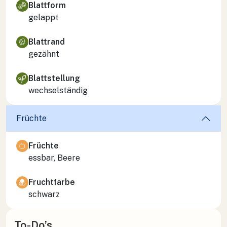
Blattform
gelappt
Blattrand
gezähnt
Blattstellung
wechselständig
Früchte
Früchte
essbar, Beere
Fruchtfarbe
schwarz
To-Do’s