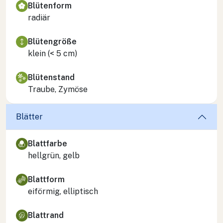
Blütenform
radiär
Blütengröße
klein (< 5 cm)
Blütenstand
Traube, Zymöse
Blätter
Blattfarbe
hellgrün, gelb
Blattform
eiförmig, elliptisch
Blattrand