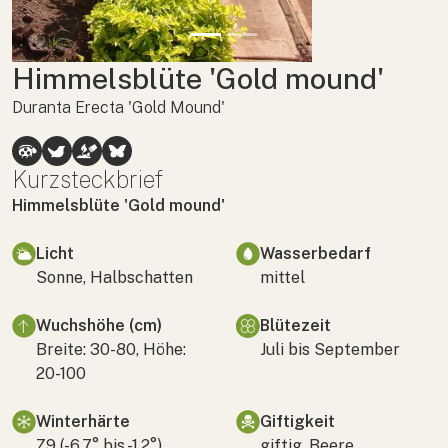
Himmelsblüte 'Gold mound'
Duranta Erecta 'Gold Mound'
Kurzsteckbrief
Himmelsblüte 'Gold mound'
Licht
Wasserbedarf
Sonne, Halbschatten
mittel
Wuchshöhe (cm)
Blütezeit
Breite: 30-80, Höhe:
Juli bis September
20-100
Winterhärte
Giftigkeit
Z9 (-6,7° bis -1,2°)
giftig, Beere