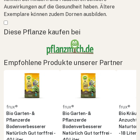
Auswirkungen auf die Gesundheit haben. Ältere
Exemplare können zudem Dornen ausbilden.
Mehr anzeigen
Diese Pflanze kaufen bei
Empfohlene Produkte unserer Partner
frux®
frux®
frux®
Bio Garten- &
Bio Garten- &
Bio Kräute
Pflanzerde
Pflanzerde
Anzuchte
Bodenverbesserer
Bodenverbesserer
Naturton 
Natürlich Gut torffrei -
Natürlich Gut torffrei -
- 18 Liter
40 Liter
40 Liter