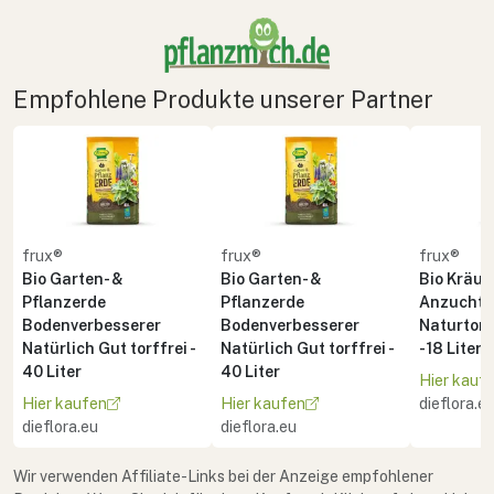
Empfohlene Produkte unserer Partner
frux®
frux®
frux®
Bio Garten- &
Bio Garten- &
Bio Kräute
Pflanzerde
Pflanzerde
Anzuchte
Bodenverbesserer
Bodenverbesserer
Naturton 
Natürlich Gut torffrei -
Natürlich Gut torffrei -
- 18 Liter
40 Liter
40 Liter
Hier kauf
Hier kaufen
Hier kaufen
dieflora.e
dieflora.eu
dieflora.eu
Wir verwenden Affiliate-Links bei der Anzeige empfohlener