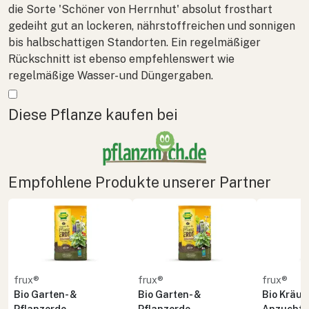
die Sorte 'Schöner von Herrnhut' absolut frosthart
gedeiht gut an lockeren, nährstoffreichen und sonnigen
bis halbschattigen Standorten. Ein regelmäßiger
Rückschnitt ist ebenso empfehlenswert wie
regelmäßige Wasser- und Düngergaben.
Mehr anzeigen
Diese Pflanze kaufen bei
Empfohlene Produkte unserer Partner
frux®
frux®
frux®
Bio Garten- &
Bio Garten- &
Bio Kräute
Pflanzerde
Pflanzerde
Anzuchte