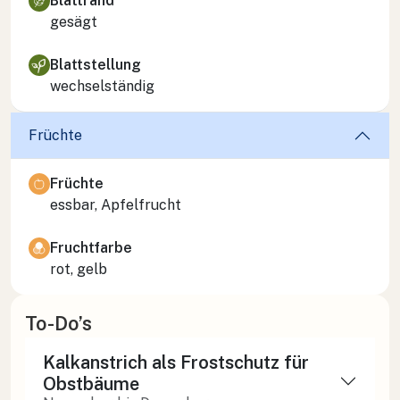
Blattrand
gesägt
Blattstellung
wechselständig
Früchte
Früchte
essbar, Apfelfrucht
Fruchtfarbe
rot, gelb
To-Do’s
Kalkanstrich als Frostschutz für
Obstbäume