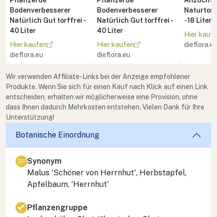
Bodenverbesserer
Bodenverbesserer
Naturton 
Natürlich Gut torffrei -
Natürlich Gut torffrei -
- 18 Liter
40 Liter
40 Liter
Hier kauf
Hier kaufen
Hier kaufen
dieflora.e
dieflora.eu
dieflora.eu
Wir verwenden Affiliate-Links bei der Anzeige empfohlener
Produkte. Wenn Sie sich für einen Kauf nach Klick auf einen Link
entscheiden, erhalten wir möglicherweise eine Provision, ohne
dass Ihnen dadurch Mehrkosten entstehen. Vielen Dank für Ihre
Unterstützung!
Botanische Einordnung
Synonym
Malus 'Schöner von Herrnhut', Herbstapfel,
Apfelbaum, 'Herrnhut'
Pflanzengruppe