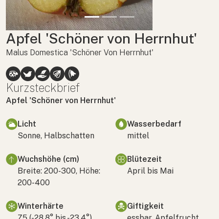
Apfel 'Schöner von Herrnhut'
Malus Domestica 'Schöner Von Herrnhut'
Kurzsteckbrief
Apfel 'Schöner von Herrnhut'
Licht
Wasserbedarf
Sonne, Halbschatten
mittel
Wuchshöhe (cm)
Blütezeit
Breite: 200-300, Höhe:
April bis Mai
200-400
Winterhärte
Giftigkeit
Z5 (-28,8° bis -23,4°)
essbar, Apfelfrucht