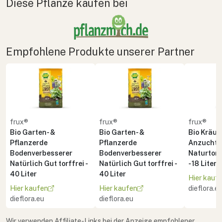
Diese Pflanze kaufen bei
Empfohlene Produkte unserer Partner
frux®
frux®
frux®
Bio Garten- &
Bio Garten- &
Bio Kräute
Pflanzerde
Pflanzerde
Anzuchte
Bodenverbesserer
Bodenverbesserer
Naturton 
Natürlich Gut torffrei -
Natürlich Gut torffrei -
- 18 Liter
40 Liter
40 Liter
Hier kauf
Hier kaufen
Hier kaufen
dieflora.e
dieflora.eu
dieflora.eu
Wir verwenden Affiliate-Links bei der Anzeige empfohlener