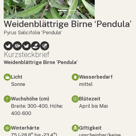
Weidenblättrige Birne ‘Pendula’
Pyrus Salicifolia 'Pendula'
Kurzsteckbrief
Weidenblättrige Birne ‘Pendula’
Licht
Wasserbedarf
Sonne
mittel
Wuchshöhe (cm)
Blütezeit
Breite: 300-400, Höhe:
April bis Mai
400-600
Winterhärte
Giftigkeit
Z5 (-28,8° bis -23,4°)
unscheinbar/keine