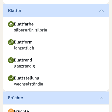
Blätter
Blattfarbe
silbergrün, silbrig
Blattform
lanzettlich
Blattrand
ganzrandig
Blattstellung
wechselständig
Früchte
Früchte