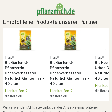
Empfohlene Produkte unserer Partner
frux®
frux®
frux®
Bio Garten- &
Bio Garten- &
Bio Hoch
Pflanzerde
Pflanzerde
Urban Ga
Bodenverbesserer
Bodenverbesserer
Natürlich 
Natürlich Gut torffrei -
Natürlich Gut torffrei -
40 Liter
40 Liter
40 Liter
Hier kauf
Hier kaufen
Hier kaufen
dieflora.e
dieflora.eu
dieflora.eu
Wir verwenden Affiliate-Links bei der Anzeige empfohlener