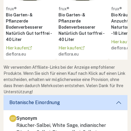
frux®
frux®
frux®
Bio Garten- &
Bio Garten- &
Bio Kräute
Pflanzerde
Pflanzerde
Anzuchte
Bodenverbesserer
Bodenverbesserer
Naturton 
Natürlich Gut torffrei -
Natürlich Gut torffrei -
- 18 Liter
40 Liter
40 Liter
Hier kauf
Hier kaufen
Hier kaufen
dieflora.e
dieflora.eu
dieflora.eu
Wir verwenden Affiliate-Links bei der Anzeige empfohlener
Produkte. Wenn Sie sich für einen Kauf nach Klick auf einen Link
entscheiden, erhalten wir möglicherweise eine Provision, ohne
dass Ihnen dadurch Mehrkosten entstehen. Vielen Dank für Ihre
Unterstützung!
Botanische Einordnung
Synonym
Räucher-Salbei, White Sage, indianischer