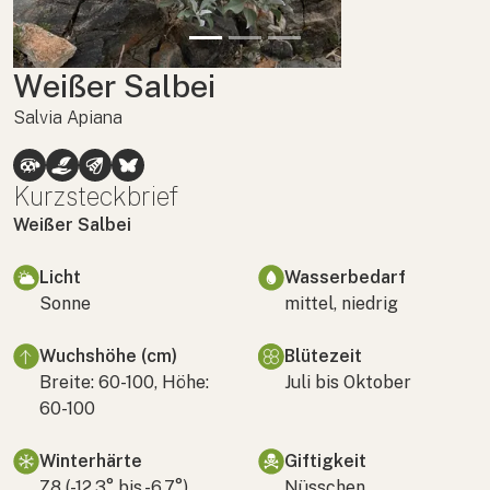
Weißer Salbei
Salvia Apiana
Kurzsteckbrief
Weißer Salbei
Licht
Wasserbedarf
Sonne
mittel, niedrig
Wuchshöhe (cm)
Blütezeit
Breite: 60-100, Höhe:
Juli bis Oktober
60-100
Winterhärte
Giftigkeit
Z8 (-12,3° bis -6,7°)
Nüsschen