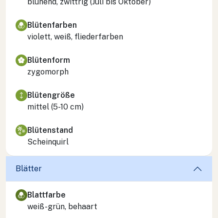
blühend, zwittrig (Juli bis Oktober)
Blütenfarben
violett, weiß, fliederfarben
Blütenform
zygomorph
Blütengröße
mittel (5-10 cm)
Blütenstand
Scheinquirl
Blätter
Blattfarbe
weiß-grün, behaart