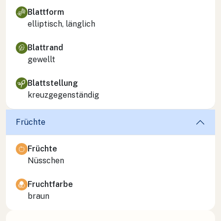
Blattform
elliptisch, länglich
Blattrand
gewellt
Blattstellung
kreuzgegenständig
Früchte
Früchte
Nüsschen
Fruchtfarbe
braun