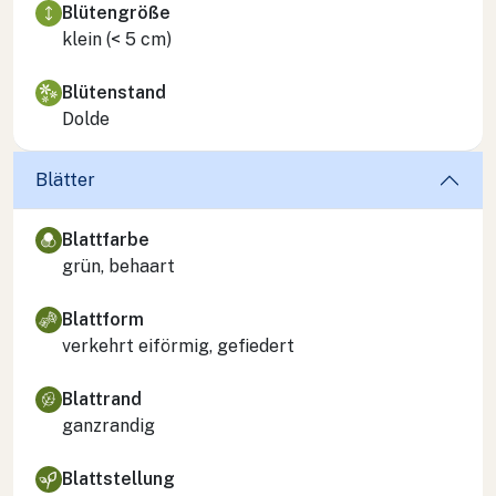
Blütengröße
klein (< 5 cm)
Blütenstand
Dolde
Blätter
Blattfarbe
grün, behaart
Blattform
verkehrt eiförmig, gefiedert
Blattrand
ganzrandig
Blattstellung