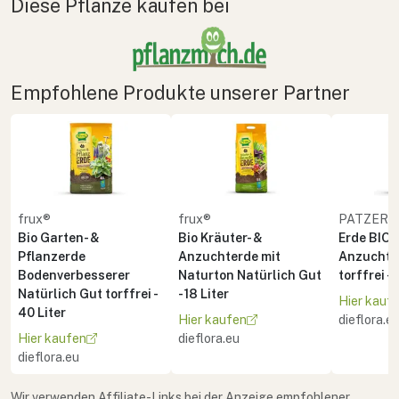
Diese Pflanze kaufen bei
Empfohlene Produkte unserer Partner
frux®
frux®
PATZER 
Bio Garten- &
Bio Kräuter- &
Erde BIO 
Pflanzerde
Anzuchterde mit
Anzucht 
Bodenverbesserer
Naturton Natürlich Gut
torffrei - 
Natürlich Gut torffrei -
- 18 Liter
Hier kauf
40 Liter
Hier kaufen
dieflora.e
Hier kaufen
dieflora.eu
dieflora.eu
Wir verwenden Affiliate-Links bei der Anzeige empfohlener