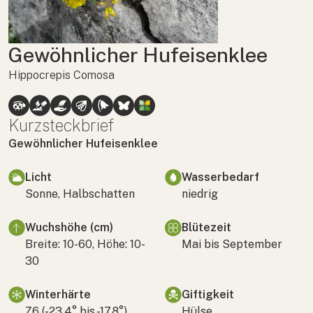
Gewöhnlicher Hufeisenklee
Hippocrepis Comosa
Kurzsteckbrief
Gewöhnlicher Hufeisenklee
Licht
Wasserbedarf
Sonne, Halbschatten
niedrig
Wuchshöhe (cm)
Blütezeit
Breite: 10-60, Höhe: 10-
Mai bis September
30
Winterhärte
Giftigkeit
Z6 (-23,4° bis -17,8°)
Hülse