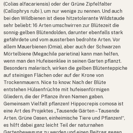
(
Colias alfacariensis
) oder der Grüne Zipfelfalter
(
Callophrys rubi
), um nur wenige zu nennen. Und auch
bei den Wildbienen ist diese hitzetolerante Wildstaude
sehr beliebt: 16 Arten umschwirren zur Blütezeit die
sonnig-gelben Blütendolden, darunter ebenfalls stark
gefährdete und vom aussterben bedrohte Arten. Vor
allem Mauerbienen (
Omia
), aber auch der Schwarzen
Mörtelbiene (
Megachile parietina
) kann man helfen,
wenn man den Hufeisenklee in seinen Garten pflanzt.
Besonders malerisch, wirken die gelben Blütenteppiche
auf steinigen Flächen oder auf der Krone von
Trockenmauern. Nice to know: Nach der Blüte
entstehen Hülsenfrüchte mit hufeisenförmigen
Gliedern, die der Pflanze ihren Namen gaben.
Gemeinsam Vielfalt pflanzen!
Hippocrepis comosa
ist
eine Art des Projektes „Tausende Gärten – Tausende
Arten. Grüne Oasen, einheimische Tiere und Pflanzen!“,
es hilft dabei ganz leicht Teil der naturnahen
Gartenbewegung zu werden und einen Beitrag gegen