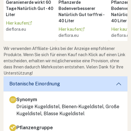
Geranienerde wirkt 60
Pflanzerde
Pflanzer
Tage Natürlich Gut - 40
Bodenverbesserer
Bodenver
Liter
Natürlich Gut torffrei -
Natürlich 
40 Liter
40 Liter
Hier kaufen
dieflora.eu
Hier kaufen
Hier kauf
dieflora.eu
dieflora.e
Wir verwenden Affiliate-Links bei der Anzeige empfohlener
Produkte. Wenn Sie sich für einen Kauf nach Klick auf einen Link
entscheiden, erhalten wir möglicherweise eine Provision, ohne
dass Ihnen dadurch Mehrkosten entstehen. Vielen Dank für Ihre
Unterstützung!
Botanische Einordnung
Synonym
Drüsige Kugeldistel, Bienen-Kugeldistel, Große
Kugeldistel, Blasse Kugeldistel
Pflanzengruppe