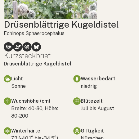
Drüsenblättrige Kugeldistel
Echinops Sphaerocephalus
Kurzsteckbrief
Drüsenblättrige Kugeldistel
Licht
Wasserbedarf
Sonne
niedrig
Wuchshöhe (cm)
Blütezeit
Breite: 40-80, Höhe:
Juli bis August
80-200
Winterhärte
Giftigkeit
Z3 (-40,1° bis -34,5°)
Nüsschen