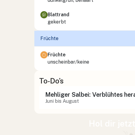
dunkelgrün, behaart
Blattrand
gekerbt
Früchte
Früchte
unscheinbar/keine
To-Do’s
Mehliger Salbei: Verblühtes he
Juni bis August
Hol dir jetz