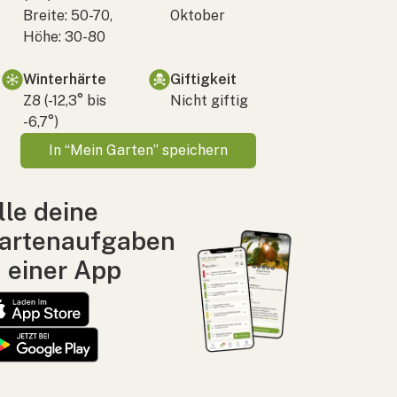
Breite: 50-70,
Oktober
Höhe: 30-80
Winterhärte
Giftigkeit
Z8 (-12,3° bis
Nicht giftig
-6,7°)
In “Mein Garten” speichern
lle deine
artenaufgaben
n einer App