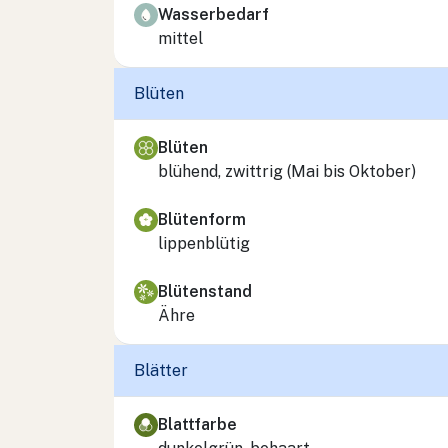
Wasserbedarf
mittel
Blüten
Blüten
blühend, zwittrig (Mai bis Oktober)
Blütenform
lippenblütig
Blütenstand
Ähre
Blätter
Blattfarbe