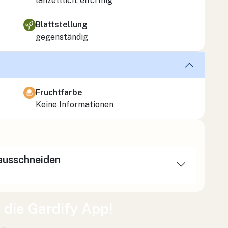
lanzettlich, eiförmig
Blattstellung
gegenständig
Fruchtfarbe
Keine Informationen
rausschneiden
t die Gardify App!