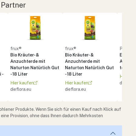
 Partner
frux®
frux®
PATZE
Bio Kräuter- &
Bio Kräuter- &
Erde BI
Anzuchterde mit
Anzuchterde mit
Anzuch
Naturton Natürlich Gut
Naturton Natürlich Gut
torffrei 
 -
- 18 Liter
- 18 Liter
Hier ka
Hier kaufen
Hier kaufen
dieflora
dieflora.eu
dieflora.eu
ohlener Produkte. Wenn Sie sich für einen Kauf nach Klick auf
e eine Provision, ohne dass Ihnen dadurch Mehrkosten