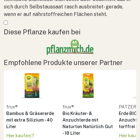
sich durch Selbstaussaat rasch ausbreitet- gerade,
wenn er auf nährstoffreichen Flächen steht.
Mehr anzeigen
Diese Pflanze kaufen bei
Empfohlene Produkte unserer Partner
frux®
frux®
PATZER 
Bambus & Gräsererde
Bio Kräuter- &
Erde BIO 
mit extra Silizium - 40
Anzuchterde mit
Anzucht 
Liter
Naturton Natürlich Gut
torffrei - 
- 18 Liter
Hier kaufen
Hier kauf