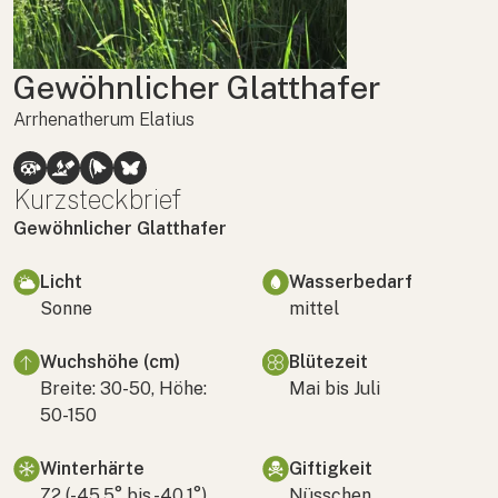
Gewöhnlicher Glatthafer
Arrhenatherum Elatius
Kurzsteckbrief
Gewöhnlicher Glatthafer
Licht
Wasserbedarf
Sonne
mittel
Wuchshöhe (cm)
Blütezeit
Breite: 30-50, Höhe:
Mai bis Juli
50-150
Winterhärte
Giftigkeit
Z2 (-45,5° bis -40,1°)
Nüsschen