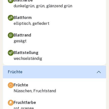
Blattfarbe
dunkelgrün, grün, glänzend grün
Blattform
elliptisch, gefiedert
Blattrand
gesägt
Blattstellung
wechselständig
Früchte
Früchte
Nüsschen, Fruchtstand
Fruchtfarbe
rot, orange