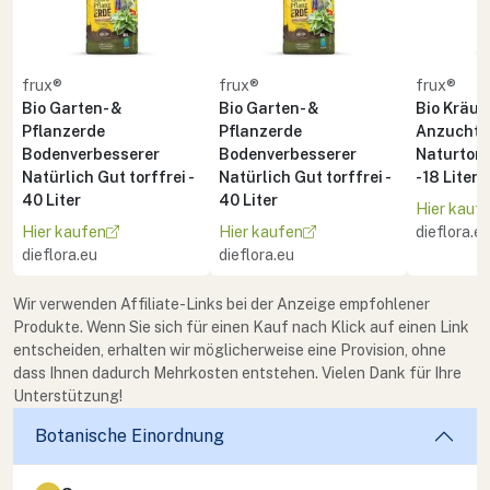
frux®
frux®
frux®
Bio Garten- &
Bio Garten- &
Bio Kräute
Pflanzerde
Pflanzerde
Anzuchte
Bodenverbesserer
Bodenverbesserer
Naturton 
Natürlich Gut torffrei -
Natürlich Gut torffrei -
- 18 Liter
40 Liter
40 Liter
Hier kauf
Hier kaufen
Hier kaufen
dieflora.e
dieflora.eu
dieflora.eu
Wir verwenden Affiliate-Links bei der Anzeige empfohlener
Produkte. Wenn Sie sich für einen Kauf nach Klick auf einen Link
entscheiden, erhalten wir möglicherweise eine Provision, ohne
dass Ihnen dadurch Mehrkosten entstehen. Vielen Dank für Ihre
Unterstützung!
Botanische Einordnung