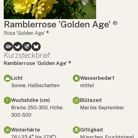
Ramblerrose 'Golden Age' ®
Rosa 'Golden Age' ®
Kurzsteckbrief
Ramblerrose 'Golden Age' ®
Licht
Wasserbedarf
Sonne, Halbschatten
mittel
Wuchshöhe (cm)
Blütezeit
Breite: 250-300, Höhe:
Mai bis September
300-500
Winterhärte
Giftigkeit
Z6 (-23,4° bis -17,8°)
Nüsschen, Fruchtstand