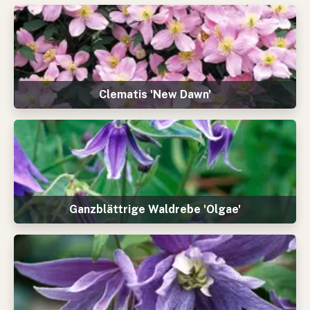
Clematis 'New Dawn'
Ganzblättrige Waldrebe 'Olgae'