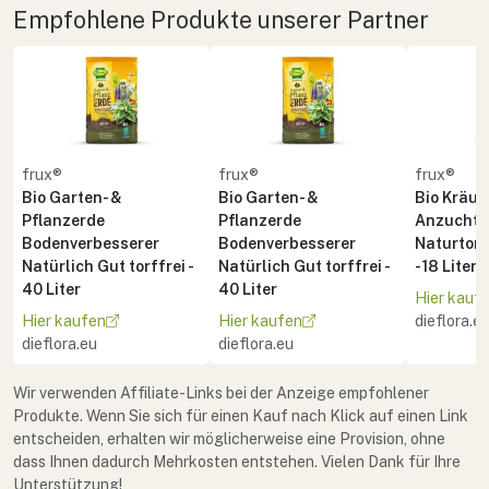
Empfohlene Produkte unserer Partner
frux®
frux®
frux®
Bio Garten- &
Bio Garten- &
Bio Kräute
Pflanzerde
Pflanzerde
Anzuchte
Bodenverbesserer
Bodenverbesserer
Naturton 
Natürlich Gut torffrei -
Natürlich Gut torffrei -
- 18 Liter
40 Liter
40 Liter
Hier kauf
Hier kaufen
Hier kaufen
dieflora.e
dieflora.eu
dieflora.eu
Wir verwenden Affiliate-Links bei der Anzeige empfohlener
Produkte. Wenn Sie sich für einen Kauf nach Klick auf einen Link
entscheiden, erhalten wir möglicherweise eine Provision, ohne
dass Ihnen dadurch Mehrkosten entstehen. Vielen Dank für Ihre
Unterstützung!