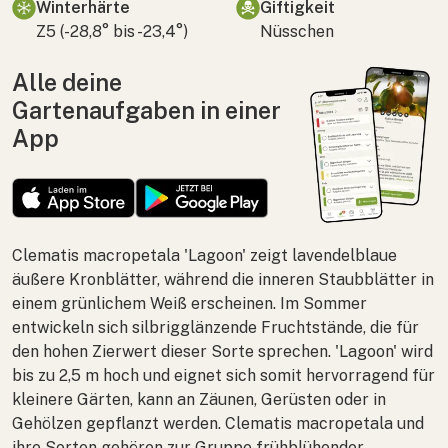
Winterhärte
Giftigkeit
Z5 (-28,8° bis -23,4°)
Nüsschen
Alle deine
Gartenaufgaben in einer
App
Clematis macropetala
'Lagoon' zeigt lavendelblaue
äußere Kronblätter, während die inneren Staubblätter in
einem grünlichem Weiß erscheinen. Im Sommer
entwickeln sich silbrigglänzende Fruchtstände, die für
den hohen Zierwert dieser Sorte sprechen. 'Lagoon' wird
bis zu 2,5 m hoch und eignet sich somit hervorragend für
kleinere Gärten, kann an Zäunen, Gerüsten oder in
Gehölzen gepflanzt werden.
Clematis macropetala
und
ihre Sorten gehören zur Gruppe frühblühender,