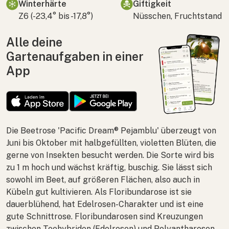
Winterhärte
Giftigkeit
Z6 (-23,4° bis -17,8°)
Nüsschen, Fruchtstand
Alle deine
Gartenaufgaben in einer
App
Die Beetrose 'Pacific Dream® Pejamblu' überzeugt von
Juni bis Oktober mit halbgefüllten, violetten Blüten, die
gerne von Insekten besucht werden. Die Sorte wird bis
zu 1 m hoch und wächst kräftig, buschig. Sie lässt sich
sowohl im Beet, auf größeren Flächen, also auch in
Kübeln gut kultivieren. Als Floribundarose ist sie
dauerblühend, hat Edelrosen-Charakter und ist eine
gute Schnittrose. Floribundarosen sind Kreuzungen
zwischen Teehybriden (Edelrosen) und Polyantharosen.