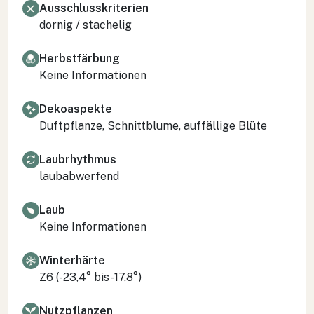
Ausschlusskriterien
dornig / stachelig
Herbstfärbung
Keine Informationen
Dekoaspekte
Duftpflanze, Schnittblume, auffällige Blüte
Laubrhythmus
laubabwerfend
Laub
Keine Informationen
Winterhärte
Z6 (-23,4° bis -17,8°)
Nutzpflanzen