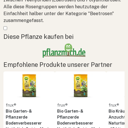
Alle diese Rosengruppen werden heutzutage der
Einfachheit halber unter der Kategorie "Beetrosen"
zusammengefasst.
Mehr anzeigen
Diese Pflanze kaufen bei
Empfohlene Produkte unserer Partner
frux®
frux®
frux®
Bio Garten- &
Bio Garten- &
Bio Kräute
Pflanzerde
Pflanzerde
Anzuchte
Bodenverbesserer
Bodenverbesserer
Naturton 