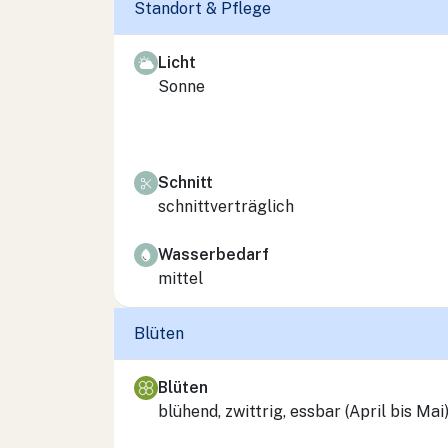
Standort & Pflege
Licht
Sonne
Schnitt
schnittverträglich
Wasserbedarf
mittel
Blüten
Blüten
blühend, zwittrig, essbar (April bis Mai