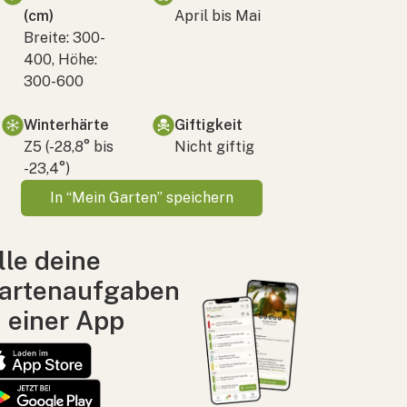
(cm)
April bis Mai
Breite: 300-
400, Höhe:
300-600
Winterhärte
Giftigkeit
Z5 (-28,8° bis
Nicht giftig
-23,4°)
In “Mein Garten” speichern
lle deine
artenaufgaben
n einer App