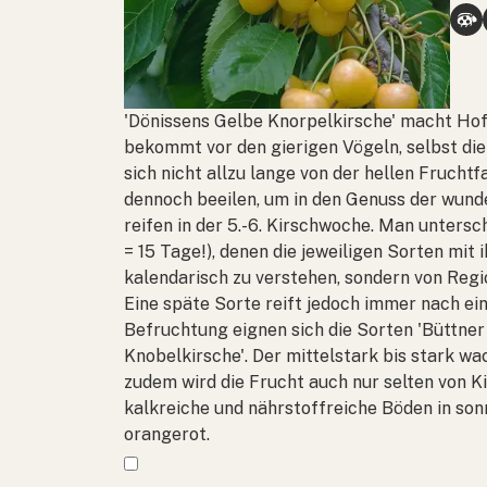
'Dönissens Gelbe Knorpelkirsche' macht Ho
bekommt vor den gierigen Vögeln, selbst die
sich nicht allzu lange von der hellen Frucht
dennoch beeilen, um in den Genuss der wund
reifen in der 5.-6. Kirschwoche. Man unter
= 15 Tage!), denen die jeweiligen Sorten mit
kalendarisch zu verstehen, sondern von Regi
Eine späte Sorte reift jedoch immer nach ein
Befruchtung eignen sich die Sorten 'Büttner
Knobelkirsche'. Der mittelstark bis stark w
zudem wird die Frucht auch nur selten von K
kalkreiche und nährstoffreiche Böden in sonn
orangerot.
Mehr anzeigen