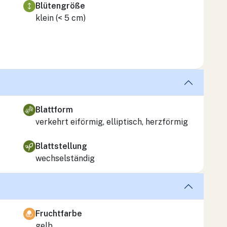
Blütengröße
klein (< 5 cm)
Blattform
verkehrt eiförmig, elliptisch, herzförmig
Blattstellung
wechselständig
Fruchtfarbe
gelb