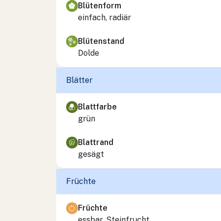
Blütenform
einfach, radiär
Blütenstand
Dolde
Blätter
Blattfarbe
grün
Blattrand
gesägt
Früchte
Früchte
essbar, Steinfrucht