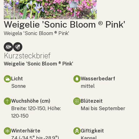
Weigelie 'Sonic Bloom ® Pink'
Weigela 'Sonic Bloom ® Pink'
Kurzsteckbrief
Weigelie 'Sonic Bloom ® Pink'
Licht
Wasserbedarf
Sonne
mittel
Wuchshöhe (cm)
Blütezeit
Breite: 120-150, Höhe:
Mai bis September
120-150
Winterhärte
Giftigkeit
Z4 (-34,5° bis -28,9°)
Kapsel