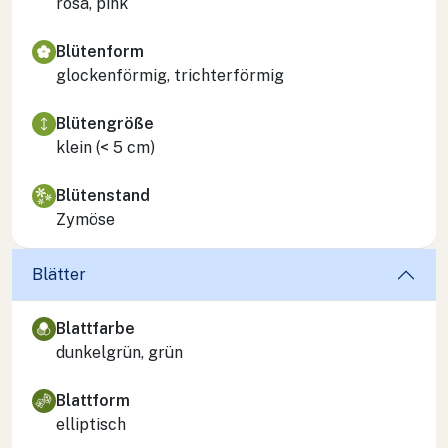
rosa, pink
Blütenform
glockenförmig, trichterförmig
Blütengröße
klein (< 5 cm)
Blütenstand
Zymöse
Blätter
Blattfarbe
dunkelgrün, grün
Blattform
elliptisch