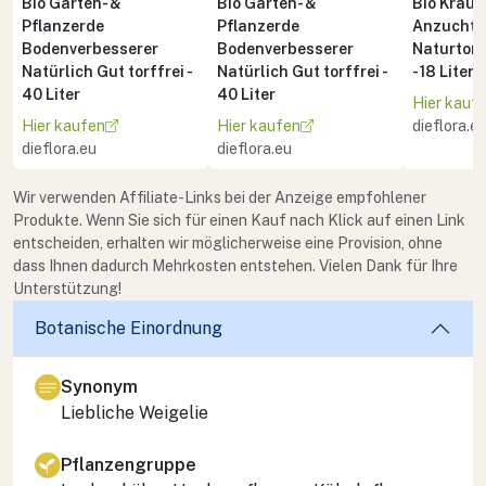
Bio Garten- &
Bio Garten- &
Bio Kräute
Pflanzerde
Pflanzerde
Anzuchte
Bodenverbesserer
Bodenverbesserer
Naturton 
Natürlich Gut torffrei -
Natürlich Gut torffrei -
- 18 Liter
40 Liter
40 Liter
Hier kauf
Hier kaufen
Hier kaufen
dieflora.e
dieflora.eu
dieflora.eu
Wir verwenden Affiliate-Links bei der Anzeige empfohlener
Produkte. Wenn Sie sich für einen Kauf nach Klick auf einen Link
entscheiden, erhalten wir möglicherweise eine Provision, ohne
dass Ihnen dadurch Mehrkosten entstehen. Vielen Dank für Ihre
Unterstützung!
Botanische Einordnung
Synonym
Liebliche Weigelie
Pflanzengruppe