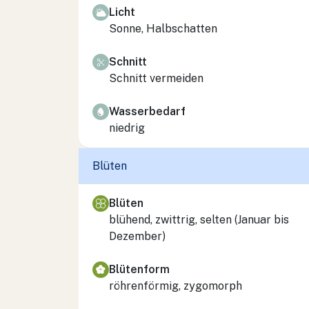
Licht
Sonne, Halbschatten
Schnitt
Schnitt vermeiden
Wasserbedarf
niedrig
Blüten
Blüten
blühend, zwittrig, selten (Januar bis
Dezember)
Blütenform
röhrenförmig, zygomorph