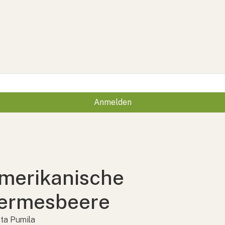
Anmelden
merikanische
ermesbeere
sta Pumila