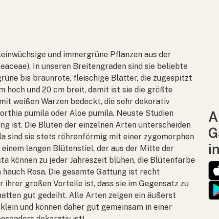
kleinwüchsige und immergrüne Pflanzen aus der
ceae). In unseren Breitengraden sind sie beliebte
rüne bis braunrote, fleischige Blätter, die zugespitzt
m hoch und 20 cm breit, damit ist sie die größte
d mit weißen Warzen bedeckt, die sehr dekorativ
rthia pumila
oder
Aloe pumila
. Neuste Studien
A
ng ist. Die Blüten der einzelnen Arten unterscheiden
G
la
sind sie stets röhrenförmig mit einer zygomorphen
i
 einem langen Blütenstiel, der aus der Mitte der
sta
können zu jeder Jahreszeit blühen, die Blütenfarbe
m hauch Rosa. Die gesamte Gattung ist recht
r ihrer großen Vorteile ist, dass sie im Gegensatz zu
tten gut gedeiht. Alle Arten zeigen ein äußerst
klein und können daher gut gemeinsam in einer
esonders dekorativ ist!