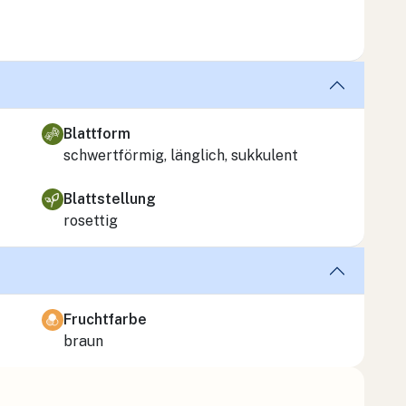
Blattform
schwertförmig, länglich, sukkulent
Blattstellung
rosettig
Fruchtfarbe
braun