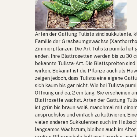
Arten der Gattung
Tulista
sind sukkulente, 
Familie der Grasbaumgewächse (Xanthorrhoea
Zimmerpflanzen. Die Art
Tulista pumila
hat g
enden. Ihre Blattrosetten werden bis zu 30 c
bekannte
Tulista
-Art. Die Blattspreiten sin
wirken. Bekannt ist die Pflanze auch als
Hawo
zeigen jedoch, dass
Tulista
eine eigene Gattu
sich kaum bis gar nicht. Wie bei
Tulista pumi
Öffnung und ca. 2 cm lang. Sie erscheinen an
Blattrosette wächst. Arten der Gattung
Tuli
ist grün bis braun-weiß, manchmal mit eine
anspruchslos und einfach zu kultivieren. Eine
vielen anderen Sukkulenten auch im Halbscha
langsames Wachstum, bleiben auch im Alter 
großen Pflanzschale kultiviert werden, was b