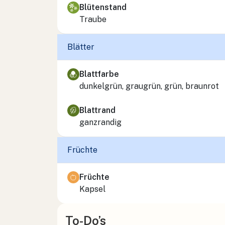
Blütenstand
Traube
Blätter
Blattfarbe
dunkelgrün, graugrün, grün, braunrot
Blattrand
ganzrandig
Früchte
Früchte
Kapsel
To-Do’s