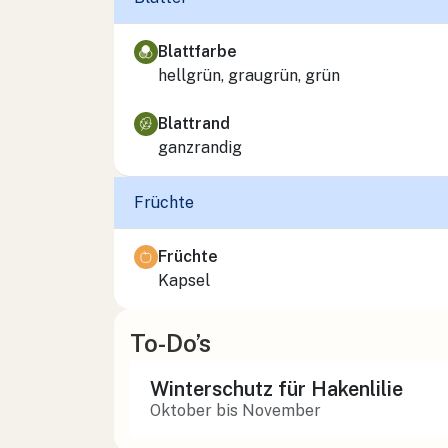
Blattfarbe
hellgrün, graugrün, grün
Blattrand
ganzrandig
Früchte
Früchte
Kapsel
To-Do’s
Winterschutz für Hakenlilie
Oktober bis November