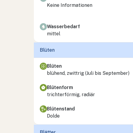
Keine Informationen
Wasserbedarf
mittel
Blüten
Blüten
blühend, zwittrig (Juli bis September)
Blütenform
trichterförmig, radiär
Blütenstand
Dolde
Blätter