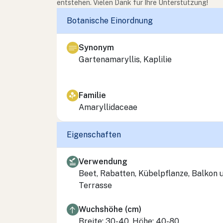
entstehen. Vielen Dank für Ihre Unterstützung!
Botanische Einordnung
Synonym
Gartenamaryllis, Kaplilie
Familie
Amaryllidaceae
Eigenschaften
Verwendung
Beet, Rabatten, Kübelpflanze, Balkon 
Terrasse
Wuchshöhe (cm)
Breite: 30-40, Höhe: 40-80