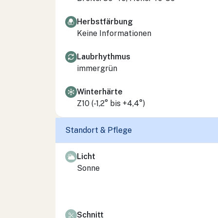
Herbstfärbung
Keine Informationen
Laubrhythmus
immergrün
Winterhärte
Z10 (-1,2° bis +4,4°)
Standort & Pflege
Licht
Sonne
Schnitt