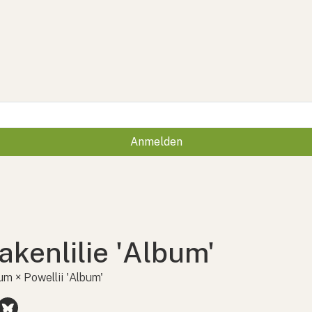
Anmelden
akenlilie 'Album'
um × Powellii 'Album'