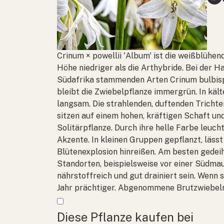
Crinum × powellii
'Album' ist die weißblühend
Höhe niedriger als die Arthybride. Bei der H
Südafrika stammenden Arten
Crinum bulbi
bleibt die Zwiebelpflanze immergrün. In kä
langsam. Die strahlenden, duftenden Tricht
sitzen auf einem hohen, kräftigen Schaft un
Solitärpflanze. Durch ihre helle Farbe leuc
Akzente. In kleinen Gruppen gepflanzt, lässt
Blütenexplosion hinreißen. Am besten gedei
Standorten, beispielsweise vor einer Südmaue
nährstoffreich und gut drainiert sein. Wenn s
Jahr prächtiger. Abgenommene Brutzwiebeln b
Mehr anzeigen
Diese Pflanze kaufen bei