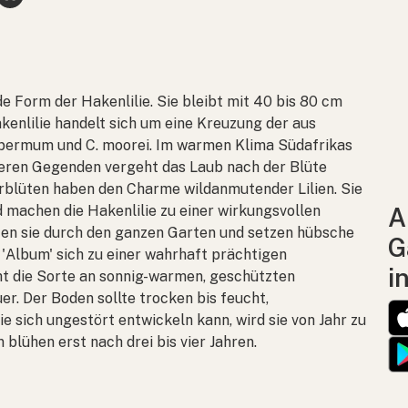
e Form der Hakenlilie. Sie bleibt mit 40 bis 80 cm
akenlilie handelt sich um eine Kreuzung der aus
spermum
und
C. moorei
. Im warmen Klima Südafrikas
lteren Gegenden vergeht das Laub nach der Blüte
erblüten haben den Charme wildanmutender Lilien. Sie
d machen die Hakenlilie zu einer wirkungsvollen
A
hten sie durch den ganzen Garten und setzen hübsche
G
 'Album' sich zu einer wahrhaft prächtigen
i
ht die Sorte an sonnig-warmen, geschützten
r. Der Boden sollte trocken bis feucht,
ie sich ungestört entwickeln kann, wird sie von Jahr zu
lühen erst nach drei bis vier Jahren.